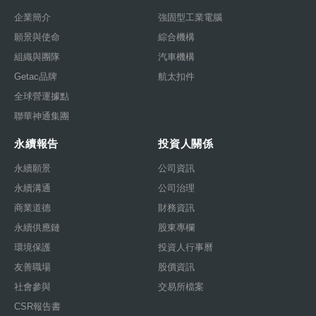
企業簡介
強固型工業電腦
願景與使命
綜合機構
組織與團隊
汽車機構
Getac品牌
航太扣件
全球營運據點
聯華神通集團
永續報告
投資人關係
永續願景
公司資訊
永續溝通
公司治理
商業道德
財務資訊
永續供應鏈
股東專欄
環境保護
投資人行事曆
友善職場
股價資訊
社會參與
交易所檔案
CSR報告書