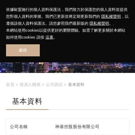
依據歐盟施行的個人資料保護法，我們致力於保護您的個人資料並提供
您對個人資料的掌握。我們已更新並將定期更新我們的
隱私權聲明
，以
遵循該個人資料保護法。請您參照我們最新版的
隱私權聲明
。.
本網站使用cookies以提供更好的瀏覽體驗。如需了解更多關於本網站
INVESTOR
如何使用cookies 請按
這裏
。
RELATIONS
繼續
投資人關係
首頁
>
投資人關係
>
公司資訊
>
基本資料
基本資料
公司名稱
神基控股股份有限公司