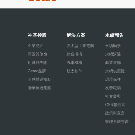
神基控股
解決方案
永續報告
企業簡介
強固型工業電腦
永續願景
願景與使命
綜合機構
永續溝通
組織與團隊
汽車機構
商業道德
Getac品牌
航太扣件
永續供應鏈
全球營運據點
環境保護
聯華神通集團
友善職場
社會參與
CSR報告書
政策與宣言
管理系統證書