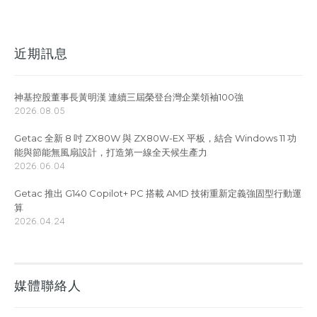
近期訊息
神基控股董事長黃明漢 連續三屆榮登台灣企業領袖100強
2026.08.05
Getac 全新 8 吋 ZX80W 與 ZX80W-EX 平板，結合 Windows 11 功
能與節能無風扇設計，打造第一線全天候生產力
2026.06.04
Getac 推出 G140 Copilot+ PC 搭載 AMD 技術重新定義強固型行動運
算
2026.04.24
媒體聯絡人