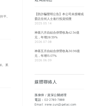
【防詐騙聲明公告】本公司未授權或
乎持平。
委託任何人士進行投資招攬
2025.05.14
神基六月自結合併營收為42.54億
元，年增28.59%
2026.07.08
神基五月自結合併營收為36.96億
元，年增15.07%
2026.06.09
加。累
媒體聯絡人
孫偉倖 / 資深公關經理
電話：
02-2785-7888
Email:
irene.sun@getac.com