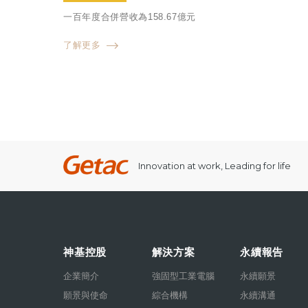
一百年度合併營收為158.67億元
了解更多
Innovation at work, Leading for life
神基控股
解決方案
永續報告
企業簡介
強固型工業電腦
永續願景
願景與使命
綜合機構
永續溝通