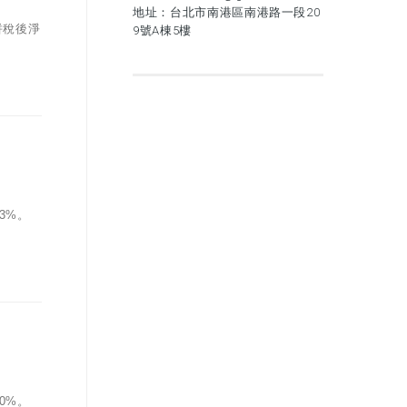
地址：台北市南港區南港路一段20
併稅後淨
9號A棟5樓
3%。
0%。