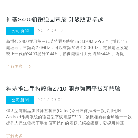
神基S400領跑強固電腦 升級版更卓越
2012.09.12
公司新聞
新世代S400採用第三代英特爾®酷睿 i5-3320M vPro™（博銳™）
處理器，主頻為2.6GHz，可以睿頻加速至3.3GHz，電腦處理效能
較上一代的S400提升了44%，影像處理能力更增加544%。為提...
了解更多
神基推出手持設備Z710 開創強固平板新體驗
2012.09.04
公司新聞
強固型電腦品牌商神基科技(Getac)今日宣佈推出一款採用七吋
Android作業系統的強固型平板電腦Z710，該機種擁有全球唯一一款
操作人員無需摘下手套便可操作的電容式觸控螢幕，它採用神基...
了解更多