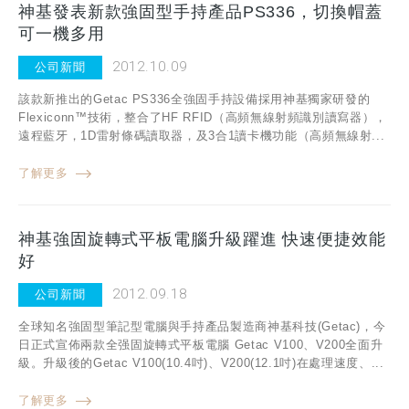
神基發表新款強固型手持產品PS336，切換帽蓋
可一機多用
2012.10.09
公司新聞
該款新推出的Getac PS336全強固手持設備採用神基獨家研發的
Flexiconn™技術，整合了HF RFID（高頻無線射頻識別讀寫器），
遠程藍牙，1D雷射條碼讀取器，及3合1讀卡機功能（高頻無線射...
了解更多
神基強固旋轉式平板電腦升級躍進 快速便捷效能
好
2012.09.18
公司新聞
全球知名強固型筆記型電腦與手持產品製造商神基科技(Getac)，今
日正式宣佈兩款全强固旋轉式平板電腦 Getac V100、V200全面升
級。升級後的Getac V100(10.4吋)、V200(12.1吋)在處理速度、...
了解更多