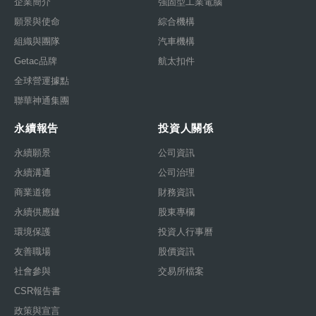
企業簡介
強固型工業電腦
願景與使命
綜合機構
組織與團隊
汽車機構
Getac品牌
航太扣件
全球營運據點
聯華神通集團
永續報告
投資人關係
永續願景
公司資訊
永續溝通
公司治理
商業道德
財務資訊
永續供應鏈
股東專欄
環境保護
投資人行事曆
友善職場
股價資訊
社會參與
交易所檔案
CSR報告書
政策與宣言