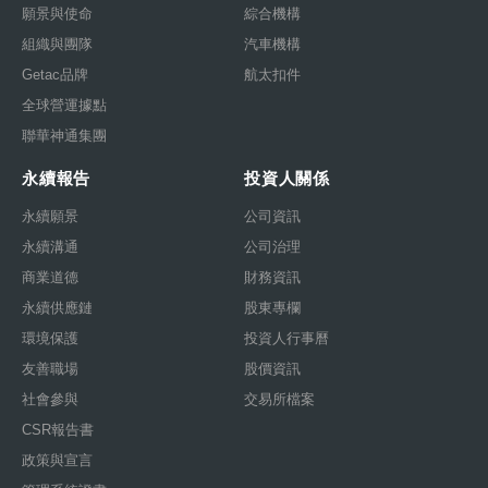
願景與使命
綜合機構
組織與團隊
汽車機構
Getac品牌
航太扣件
全球營運據點
聯華神通集團
永續報告
投資人關係
永續願景
公司資訊
永續溝通
公司治理
商業道德
財務資訊
永續供應鏈
股東專欄
環境保護
投資人行事曆
友善職場
股價資訊
社會參與
交易所檔案
CSR報告書
政策與宣言