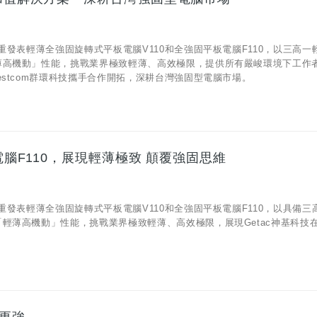
重發表輕薄全強固旋轉式平板電腦V110和全強固平板電腦F110，以三高一
薄高機動」性能，挑戰業界極致輕薄、高效極限，提供所有嚴峻環境下工作
stcom群環科技攜手合作開拓，深耕台灣強固型電腦市場。
電腦F110，展現輕薄極致 顛覆強固思維
重發表輕薄全強固旋轉式平板電腦V110和全強固平板電腦F110，以具備三
輕薄高機動」性能，挑戰業界極致輕薄、高效極限，展現Getac神基科技