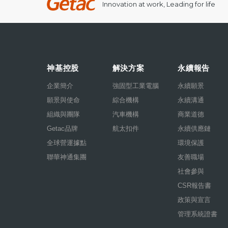
Innovation at work, Leading for life
神基控股
解決方案
永續報告
企業簡介
強固型工業電腦
永續願景
願景與使命
綜合機構
永續溝通
組織與團隊
汽車機構
商業道德
Getac品牌
航太扣件
永續供應鏈
全球營運據點
環境保護
聯華神通集團
友善職場
社會參與
CSR報告書
政策與宣言
管理系統證書