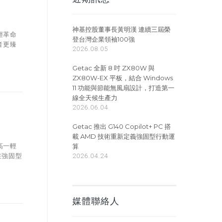
神基控股董事長黃明漢 連續三屆榮
輕革命
登台灣企業領袖100強
者更臻
2026.08.05
Getac 全新 8 吋 ZX80W 與
ZX80W-EX 平板，結合 Windows
11 功能與節能無風扇設計，打造第一
線全天候生產力
2026.06.04
Getac 推出 G140 Copilot+ PC 搭
載 AMD 技術重新定義強固型行動運
算
高一輕
2026.04.24
在強固型
媒體聯絡人