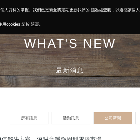
對個人資料的掌握。我們已更新並將定期更新我們的
隱私權聲明
，以遵循該個
決方案
永續報告
投資人關係
菁英招募
最新消息
cookies 請按
這裏
。
WHAT'S NEW
最新消息
所有訊息
活動訊息
公司新聞
整加值解決方案 深耕台灣強固型電腦市場