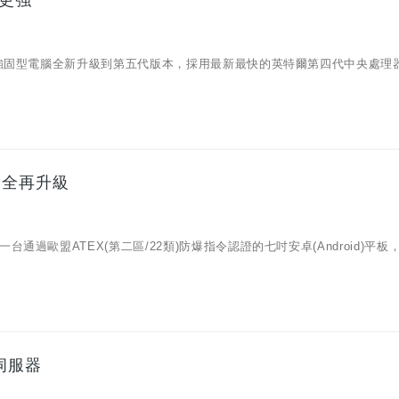
航更強
全強固型電腦全新升級到第五代版本，採用最新最快的英特爾第四代中央處理
安全再升級
過歐盟ATEX(第二區/22類)防爆指令認證的七吋安卓(Android)平板
伺服器