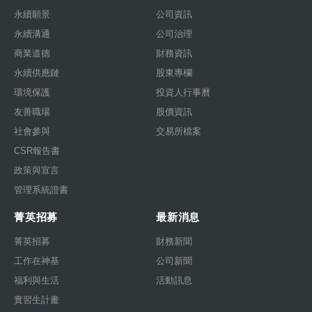
永續願景
公司資訊
永續溝通
公司治理
商業道德
財務資訊
永續供應鏈
股東專欄
環境保護
投資人行事曆
友善職場
股價資訊
社會參與
交易所檔案
CSR報告書
政策與宣言
管理系統證書
菁英招募
最新消息
菁英招募
財務新聞
工作在神基
公司新聞
福利與生活
活動訊息
實習生計畫