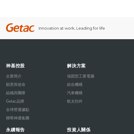
Innovation at work, Leading for life
神基控股
解決方案
企業簡介
強固型工業電腦
願景與使命
綜合機構
組織與團隊
汽車機構
Getac品牌
航太扣件
全球營運據點
聯華神通集團
永續報告
投資人關係