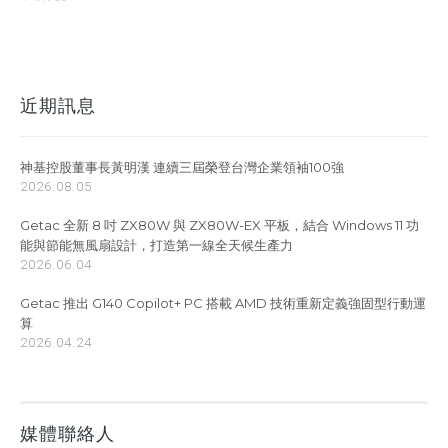
近期訊息
神基控股董事長黃明漢 連續三屆榮登台灣企業領袖100強
2026.08.05
Getac 全新 8 吋 ZX80W 與 ZX80W-EX 平板，結合 Windows 11 功
能與節能無風扇設計，打造第一線全天候生產力
2026.06.04
Getac 推出 G140 Copilot+ PC 搭載 AMD 技術重新定義強固型行動運
算
2026.04.24
媒體聯絡人