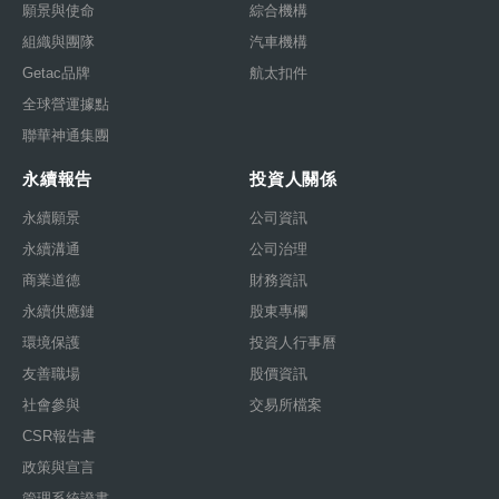
願景與使命
綜合機構
組織與團隊
汽車機構
Getac品牌
航太扣件
全球營運據點
聯華神通集團
永續報告
投資人關係
永續願景
公司資訊
永續溝通
公司治理
商業道德
財務資訊
永續供應鏈
股東專欄
環境保護
投資人行事曆
友善職場
股價資訊
社會參與
交易所檔案
CSR報告書
政策與宣言
管理系統證書