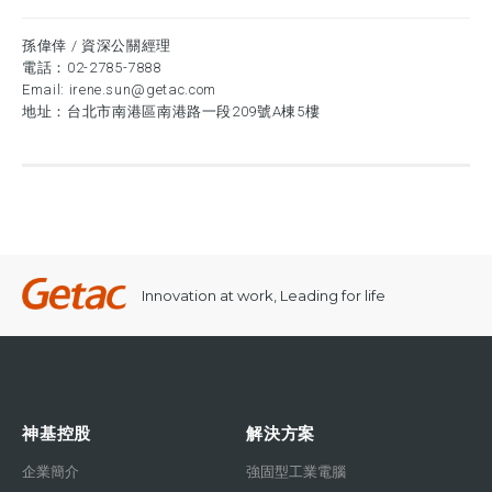
孫偉倖 / 資深公關經理
電話：
02-2785-7888
Email:
irene.sun@getac.com
地址：台北市南港區南港路一段209號A棟5樓
Innovation at work, Leading for life
神基控股
解決方案
企業簡介
強固型工業電腦