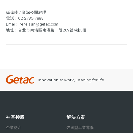
孫偉倖 / 資深公關經理
電話：
02-2785-7888
Email:
irene.sun@getac.com
地址：台北市南港區南港路一段209號A棟5樓
Innovation at work, Leading for life
神基控股
解決方案
企業簡介
強固型工業電腦