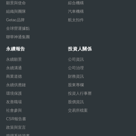
願景與使命
綜合機構
組織與團隊
汽車機構
Getac品牌
航太扣件
全球營運據點
聯華神通集團
永續報告
投資人關係
永續願景
公司資訊
永續溝通
公司治理
商業道德
財務資訊
永續供應鏈
股東專欄
環境保護
投資人行事曆
友善職場
股價資訊
社會參與
交易所檔案
CSR報告書
政策與宣言
管理系統證書