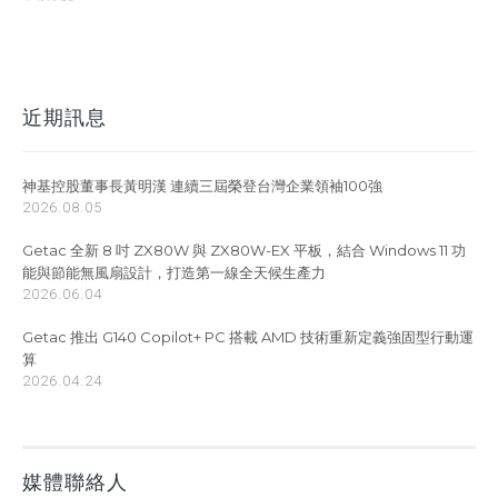
近期訊息
神基控股董事長黃明漢 連續三屆榮登台灣企業領袖100強
2026.08.05
Getac 全新 8 吋 ZX80W 與 ZX80W-EX 平板，結合 Windows 11 功
能與節能無風扇設計，打造第一線全天候生產力
2026.06.04
Getac 推出 G140 Copilot+ PC 搭載 AMD 技術重新定義強固型行動運
算
2026.04.24
媒體聯絡人