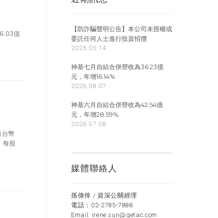
【防詐騙聲明公告】本公司未授權或
.03億
委託任何人士進行投資招攬
2025.05.14
神基七月自結合併營收為36.23億
元，年增16.14%
2026.08.07
神基六月自結合併營收為42.54億
元，年增28.59%
2026.07.08
新台幣
，每股
媒體聯絡人
孫偉倖 / 資深公關經理
電話：
02-2785-7888
Email:
irene.sun@getac.com