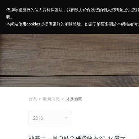
依據歐盟施行的個人資料保護法，我們致力於保護您的個人資料並提供您
神基投控
解
明
。.
本網站使用cookies以提供更好的瀏覽體驗。如需了解更多關於本網站如何使用
首頁
>
最新消息
>
財務新聞
2016
神基十一月自結合併營收為20.44億元