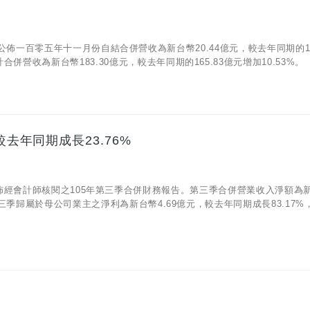
06)公佈一百零五年十一月份自結合併營收為新台幣20.44億元，較去年同期的16
併營收為新台幣183.30億元，較去年同期的165.83億元增加10.53%。
較去年同期成長23.76%
/09) 公佈經會計師核閱之105年第三季合併財務報告。第三季合併營業收入淨額為
年第三季歸屬於母公司業主之淨利為新台幣4.69億元，較去年同期成長83.17%