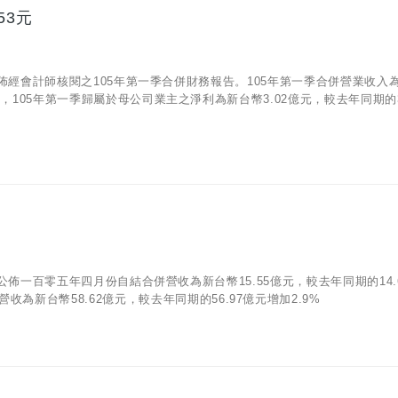
53元
13)公佈經會計師核閱之105年第一季合併財務報告。105年第一季合併營業收入
方面，105年第一季歸屬於母公司業主之淨利為新台幣3.02億元，較去年同期的3
05)公佈一百零五年四月份自結合併營收為新台幣15.55億元，較去年同期的14.
為新台幣58.62億元，較去年同期的56.97億元增加2.9%