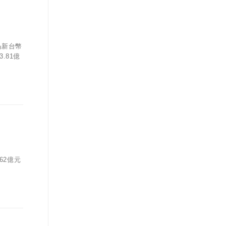
為新台幣
.81億
62億元