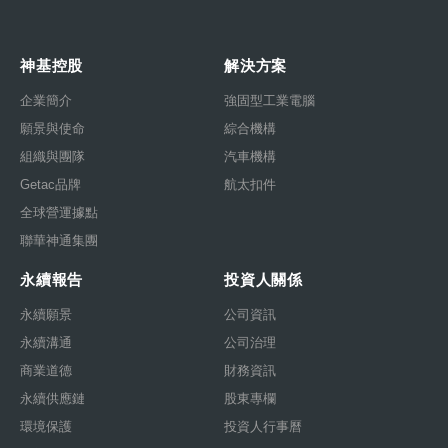
神基控股
解決方案
企業簡介
強固型工業電腦
願景與使命
綜合機構
組織與團隊
汽車機構
Getac品牌
航太扣件
全球營運據點
聯華神通集團
永續報告
投資人關係
永續願景
公司資訊
永續溝通
公司治理
商業道德
財務資訊
永續供應鏈
股東專欄
環境保護
投資人行事曆