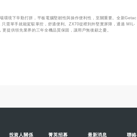
環境下辛勤打拼，平板電腦堅韌性與操作便利性，至關重要。全新Getac Z
，只需單手就能駕馭掌控，舒適便利。ZX70從裡到外堅實屏障，通過 MIL-
續航力，更提供領先業界的三年全機品質保固，讓用戶無後顧之憂。
投資人關係
菁英招募
最新消息
聯絡