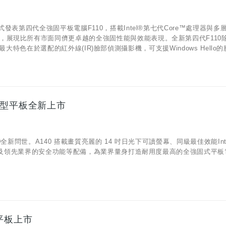
發表第四代全強固平板電腦F110，搭載Intel®第七代Core™處理器與多
，展現比所有市面同儕更卓越的全強固性能與效能表現。全新第四代F110
最大特色在於選配的紅外線(IR)臉部偵測攝影機，可支援Windows Hello的臉
固型平板全新上市
新問世。A140 搭載畫質亮麗的 14 吋日光下可讀螢幕、同級最佳效能Inte
用、以及領先業界的安全功能等配備，為業界量身打造耐用度最高的全強固式平板
0平板上市