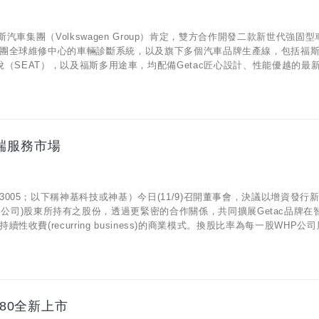
車集團（Volkswagen Group）肯定，雙方合作開發二款新世代強固型
團全球維修中心的車輛診斷系統，以及旗下多個汽車品牌生產線，包括福
）、喜悅（SEAT），以及福斯多用途車，均配備Getac匠心設計、性能優越的最新一
端服務市場
05；以下稱神基科技或神基）今日(11/9)召開董事會，決議以增資發行
 (以下稱WHP公司)股東所持有之股份，透過更緊密的合作關係，共同擴展Getac品牌
(recurring business)的商業模式。換股比率為每一股WHP公司股
X80全新上市