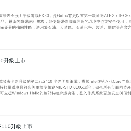
全強固平板電腦EX80，是Getac有史以來第一款通過ATEX / IECEx
ivision 1）的產品。嚴密的防爆設計規格，即使是爆炸風險最高的環境中也能安全使用
認證，具備優異的強固性能，適用於石油、天然氣、石油化學、製造、國防等產業之專
10升級上市
表全新升級的第二代S410 半強固型筆電，搭載Intel®第八代Core™
量纖薄且符合美軍標準規範MIL-STD 810G認證，傲視所有市面同儕
支援Windows Hello的臉部特徵辨識功能，登入作業系統更加安全與便利。
110升級上市