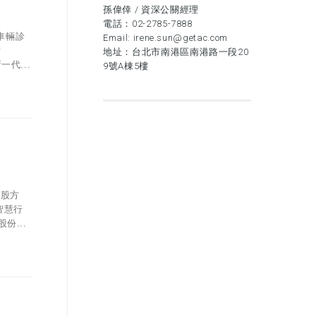
孫偉倖 / 資深公關經理
電話：
02-2785-7888
車輛診
Email:
irene.sun@getac.com
斯
地址：台北市南港區南港路一段20
代...
9號A棟5樓
新股方
在智慧行
份...