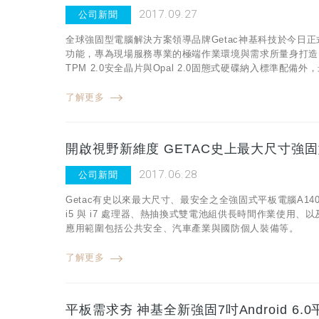
2017.09.27
公司新聞
全球強固型電腦解決方案領導品牌Getac神基科技於今日正式
功能，專為現場服務專業的極端作業環境與需求所量身打造
TPM 2.0安全晶片與Opal 2.0固態式硬碟納入標準配備外，
了解更多
開啟視野新維度 GETAC史上最大尺寸強
2017.06.28
公司新聞
Getac有史以來最大尺寸、最安全之全強固式平板電腦A140全
i5 與 i7 處理器、熱抽換式雙電池組供長時間作業使
應用範圍包括公共安全、汽車產業與國防個人裝備等。
了解更多
平板需求夯 神基全新強固7吋Android 6.