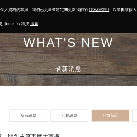
對個人資料的掌握。我們已更新並將定期更新我們的
隱私權聲明
，以遵循該個
決方案
永續報告
投資人關係
菁英招募
最新消息
cookies 請按
這裏
。
WHAT'S NEW
最新消息
所有訊息
活動訊息
公司新聞
境，開創主流車廠大商機