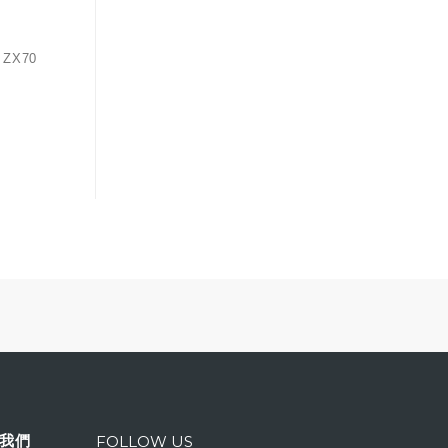
X70
我們
FOLLOW US