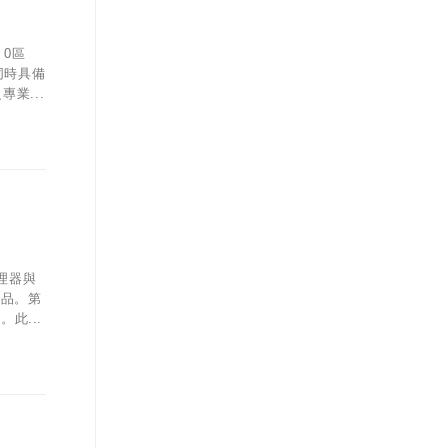
 0區
，同時具備
業...
處理器與
產品。第
此...