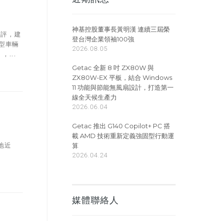
神基控股董事長黃明漢 連續三屆榮
好評，建
登台灣企業領袖100強
固型車輛
2026.08.05
...
Getac 全新 8 吋 ZX80W 與
ZX80W-EX 平板，結合 Windows
11 功能與節能無風扇設計，打造第一
線全天候生產力
2026.06.04
Getac 推出 G140 Copilot+ PC 搭
載 AMD 技術重新定義強固型行動運
算
地近
2026.04.24
媒體聯絡人