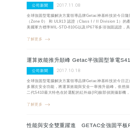
2017.11.08
公司新聞
全球強固型電腦解決方案領導品牌Getac神基科技於今日隆重發表
（Zone 0） 和 UL913 認證（Class I / II D
美國軍方標準MIL-STD-810G以及IP67等多項強固
了解更多
運算效能推升顛峰 Getac半強固型筆電S4
2017.10.18
公司新聞
全球強固型電腦解決方案領導品牌Getac神基科技於今日正式發
多層次安全功能，將運算效能與安全一舉推升巔峰，依然保持輕
二代S410最大特色在於選配的紅外線(IR)臉部偵測攝影機，可
了解更多
性能與安全雙重躍進 GETAC全強固平板F