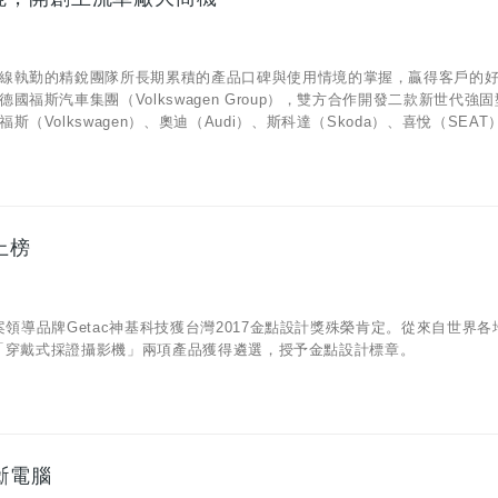
線執勤的精銳團隊所長期累積的產品口碑與使用情境的掌握，贏得客戶的
斯汽車集團（Volkswagen Group），雙方合作開發二款新世代強
lkswagen）、奧迪（Audi）、斯科達（Skoda）、喜悅（SEAT），
上榜
案領導品牌Getac神基科技獲台灣2017金點設計獎殊榮肯定。從來自世界各
腦」與「穿戴式採證攝影機」兩項產品獲得遴選，授予金點設計標章。
斷電腦