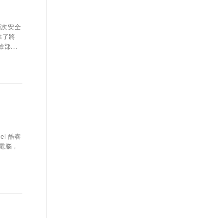
層次安全
除了將
部...
l 酷睿
電腦，