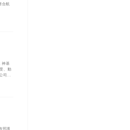
腦整合航
曉，神基
感受、動
...
救照護