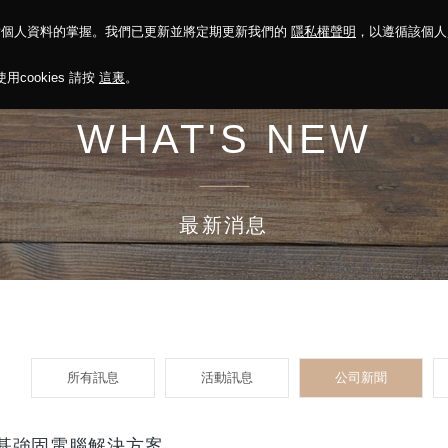
對個人資料的掌握。我們已更新並將定期更新我們的
隱私權聲明
，以遵循該個
決方案
永續報告
投資人關係
菁英招募
最新消息
cookies 請按
這裏
。
WHAT'S NEW
最新消息
所有訊息
活動訊息
公司新聞
用神基強固電腦解決方案