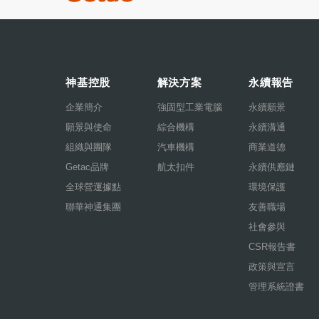
神基控股
解決方案
永續報告
企業簡介
強固型工業電腦
永續願景
願景與使命
綜合機構
永續溝通
組織與團隊
汽車機構
商業道德
Getac品牌
航太扣件
永續供應鏈
全球營運據點
環境保護
聯華神通集團
友善職場
社會參與
CSR報告書
政策與宣言
管理系統證書