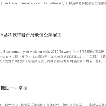
alimanı Akaryakıt Hizmetleri A.Ş.）採用神基科技強固型電
 神基科技蟬聯台灣最佳企業雇主
company to work for Asia 2019 Taiwan）並於6月28日晚間揭
擴大評估面向，以「核心」（組織領導、文化倫理與自我實現）、「自我」（
員工對於公司的投入與連結程度，而神基在各方面均遠高於平均值，更於「公司
強固機動一手掌控
結合了強大效能、輕量需求與強固可靠等特性，協助公共事業、工業製造與急