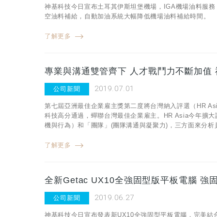
神基科技今日宣布土耳其伊斯坦堡機場，IGA機場油料服務（İGA Hav
空油料補給，自動加油系統大幅降低機場油料補給時間。
了解更多
專業與溝通雙管齊下 人才戰鬥力不斷加值
2019.07.01
公司新聞
第七屆亞洲最佳企業雇主獎第二度將台灣納入評選（HR Asia Best 
科技高分通過，蟬聯台灣最佳企業雇主。HR Asia今年
機與行為）和「團隊」(團隊溝通與凝聚力)，三方面來分析
了解更多
全新Getac UX10全強固型版平板電腦 
2019.06.27
公司新聞
神基科技今日宣布發表新UX10全強固型平板電腦，完美