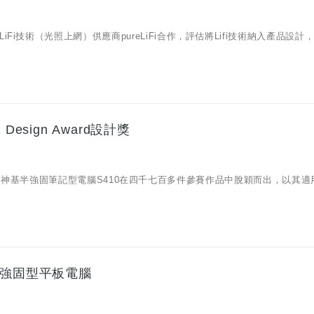
i技術（光照上網）供應商pureLiFi合作，評估將Lifi技術納入產品設計
esign Award設計獎
獎名單，神基半強固筆記型電腦S410在四千七百多件參賽作品中脫穎而出，以其
c強固型平板電腦