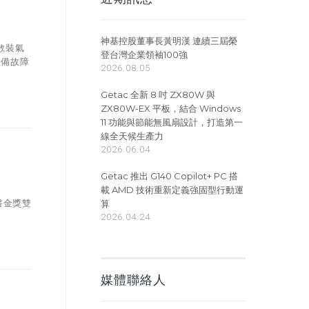
神基控股董事長黃明漢 連續三屆榮
散裝氣
登台灣企業領袖100強
設備故障
2026.08.05
Getac 全新 8 吋 ZX80W 與
ZX80W-EX 平板，結合 Windows
11 功能與節能無風扇設計，打造第一
線全天候生產力
2026.06.04
Getac 推出 G140 Copilot+ PC 搭
載 AMD 技術重新定義強固型行動運
算
書金獎雙
2026.04.24
媒體聯絡人