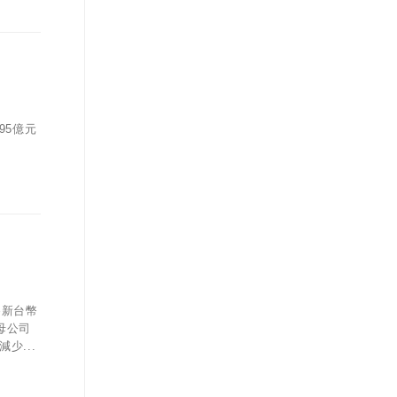
95億元
為新台幣
於母公司
少...