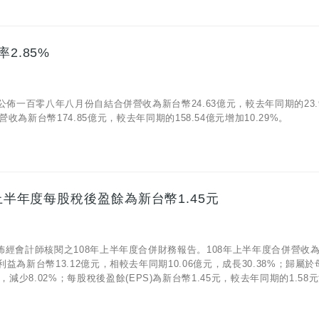
2.85%
05)公佈一百零八年八月份自結合併營收為新台幣24.63億元，較去年同期的23.
為新台幣174.85億元，較去年同期的158.54億元增加10.29%。
 上半年度每股稅後盈餘為新台幣1.45元
12)公佈經會計師核閱之108年上半年度合併財務報告。108年上半年度合併營收
營業利益為新台幣13.12億元，相較去年同期10.06億元，成長30.38%；歸屬
少8.02%；每股稅後盈餘(EPS)為新台幣1.45元，較去年同期的1.58元減