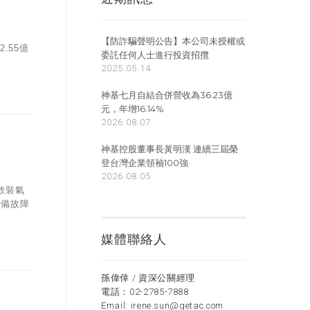
【防詐騙聲明公告】本公司未授權或
.55億
委託任何人士進行投資招攬
2025.05.14
神基七月自結合併營收為36.23億
元，年增16.14%
2026.08.07
神基控股董事長黃明漢 連續三屆榮
登台灣企業領袖100強
2026.08.05
散裝氣
設備故障
媒體聯絡人
孫偉倖 / 資深公關經理
電話：
02-2785-7888
Email:
irene.sun@getac.com