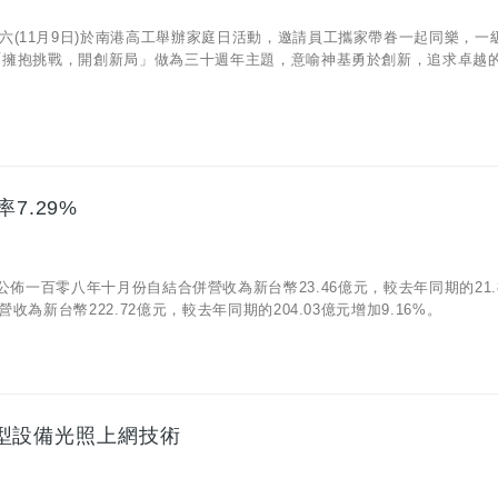
(11月9日)於南港高工舉辦家庭日活動，邀請員工攜家帶眷一起同樂，一
以「擁抱挑戰，開創新局」做為三十週年主題，意喻神基勇於創新，追求卓越
7.29%
05)公佈一百零八年十月份自結合併營收為新台幣23.46億元，較去年同期的21.
為新台幣222.72億元，較去年同期的204.03億元增加9.16%。
強固型設備光照上網技術