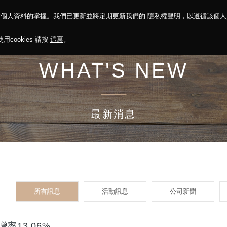
對個人資料的掌握。我們已更新並將定期更新我們的
隱私權聲明
，以遵循該個
決方案
永續報告
投資人關係
菁英招募
最新消息
cookies 請按
這裏
。
WHAT'S NEW
最新消息
所有訊息
活動訊息
公司新聞
率13.06%