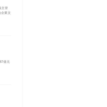
級主管
的企業文
87億元