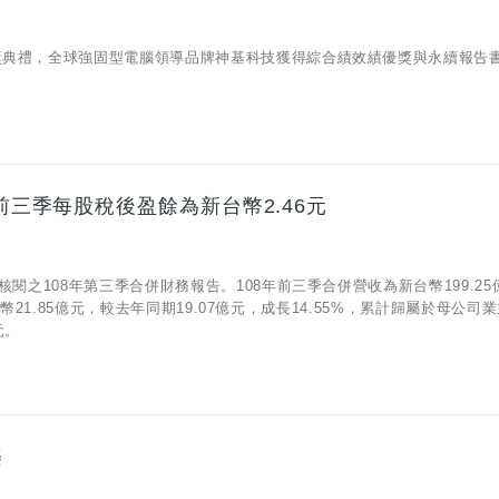
頒獎典禮，全球強固型電腦領導品牌神基科技獲得綜合績效績優獎與永續報告
，前三季每股稅後盈餘為新台幣2.46元
核閱之108年第三季合併財務報告。108年前三季合併營收為新台幣199.25
幣21.85億元，較去年同期19.07億元，成長14.55%，累計歸屬於母公司
元。
樂