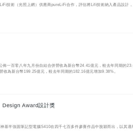
i技術（光照上網）供應商pureLiFi合作，評估將Lifi技術納入產品設計
07)公佈一百零八年九月份自結合併營收為新台幣24.41億元，較去年同期的23.
為新台幣199.25億元，較去年同期的182.16億元增加9.38%。
esign Award設計獎
獎名單，神基半強固筆記型電腦S410在四千七百多件參賽作品中脫穎而出，以其