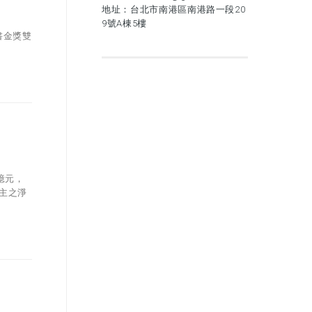
地址：台北市南港區南港路一段20
9號A棟5樓
書金獎雙
億元，
業主之淨