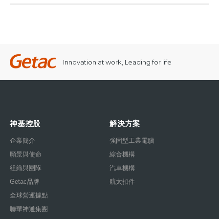
Innovation at work, Leading for life
神基控股
解決方案
企業簡介
強固型工業電腦
願景與使命
綜合機構
組織與團隊
汽車機構
Getac品牌
航太扣件
全球營運據點
聯華神通集團