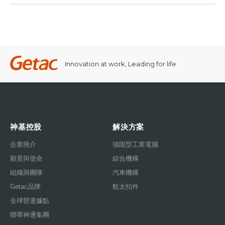
Innovation at work, Leading for life
神基控股
解決方案
企業簡介
強固型工業電腦
願景與使命
綜合機構
組織與團隊
汽車機構
Getac品牌
航太扣件
全球營運據點
聯華神通集團