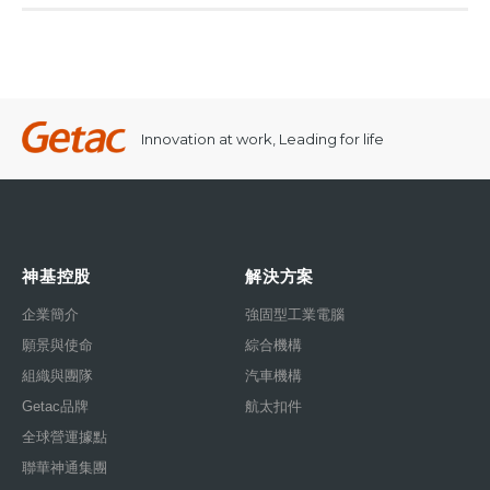
Innovation at work, Leading for life
神基控股
解決方案
企業簡介
強固型工業電腦
願景與使命
綜合機構
組織與團隊
汽車機構
Getac品牌
航太扣件
全球營運據點
聯華神通集團