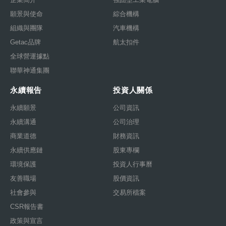
願景與使命
綜合機構
組織與團隊
汽車機構
Getac品牌
航太扣件
全球營運據點
聯華神通集團
永續報告
投資人關係
永續願景
公司資訊
永續溝通
公司治理
商業道德
財務資訊
永續供應鏈
股東專欄
環境保護
投資人行事曆
友善職場
股價資訊
社會參與
交易所檔案
CSR報告書
政策與宣言