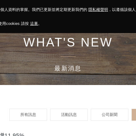
對個人資料的掌握。我們已更新並將定期更新我們的
隱私權聲明
，以遵循該個
決方案
永續報告
投資人關係
菁英招募
最新消息
cookies 請按
這裏
。
WHAT'S NEW
最新消息
所有訊息
活動訊息
公司新聞
11.95%