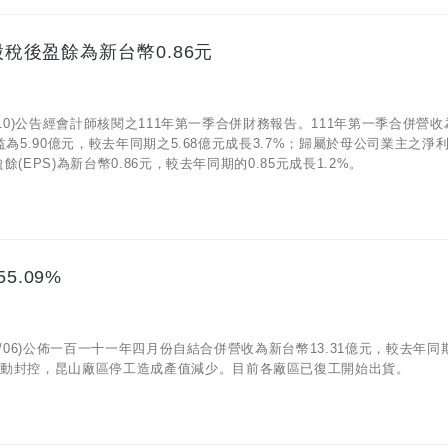
股稅後盈餘為新台幣0.86元
05/10)公告經會計師核閱之111年第一季合併財務報告。111年第一季合併營
利益為5.90億元，較去年同期之5.68億元成長3.7%；歸屬於母公司業主之淨
餘(EPS)為新台幣0.86元，較去年同期的0.85元成長1.2%。
5.09%
05/06)公佈一百一十一年四月份自結合併營收為新台幣13.31億元，較去年同
政策啟動封控，昆山廠區停工造成產值減少。目前各廠區已復工開始出貨。