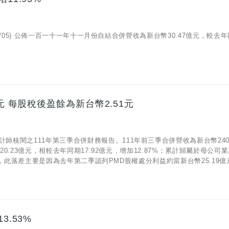
12/05) 公佈一百一十一年十一月份自結合併營收為新台幣30.47億元，較去
元 每股稅後盈餘為新台幣2.51元
計師核閱之111年第三季合併財務報告。111年前三季合併營收為新台幣240.
20.23億元，相較去年同期17.92億元，增加12.87%；累計歸屬於母公司
3%，此落差主要是因為去年第二季認列PMD股權處分利益約當新台幣25.19億元
3.53%