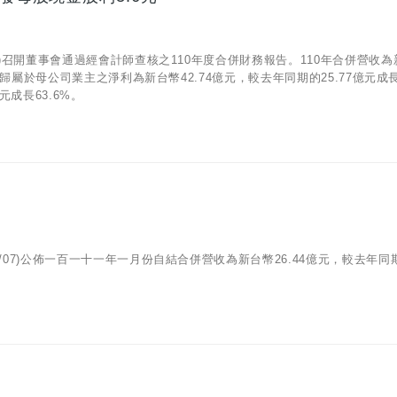
2/25)召開董事會通過經會計師查核之110年度合併財務報告。110年合併營收
10年度歸屬於母公司業主之淨利為新台幣42.74億元，較去年同期的25.77億元成
元成長63.6%。
02/07)公佈一百一十一年一月份自結合併營收為新台幣26.44億元，較去年同