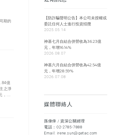
【防詐騙聲明公告】本公司未授權或
年同期的
委託任何人士進行投資招攬
2025.05.14
神基七月自結合併營收為36.23億
元，年增16.14%
2026.08.07
神基六月自結合併營收為42.54億
元，年增28.59%
2026.07.08
84億
業主之淨
，...
媒體聯絡人
孫偉倖 / 資深公關經理
電話：
02-2785-7888
Email:
irene.sun@getac.com