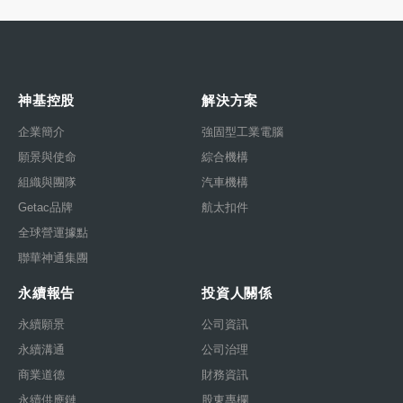
神基控股
解決方案
企業簡介
強固型工業電腦
願景與使命
綜合機構
組織與團隊
汽車機構
Getac品牌
航太扣件
全球營運據點
聯華神通集團
永續報告
投資人關係
永續願景
公司資訊
永續溝通
公司治理
商業道德
財務資訊
永續供應鏈
股東專欄