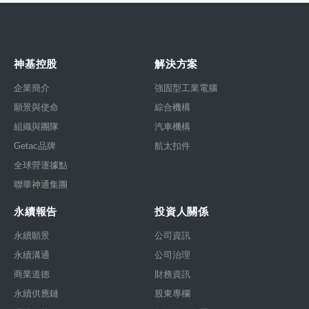
神基控股
解決方案
企業簡介
強固型工業電腦
願景與使命
綜合機構
組織與團隊
汽車機構
Getac品牌
航太扣件
全球營運據點
聯華神通集團
永續報告
投資人關係
永續願景
公司資訊
永續溝通
公司治理
商業道德
財務資訊
永續供應鏈
股東專欄