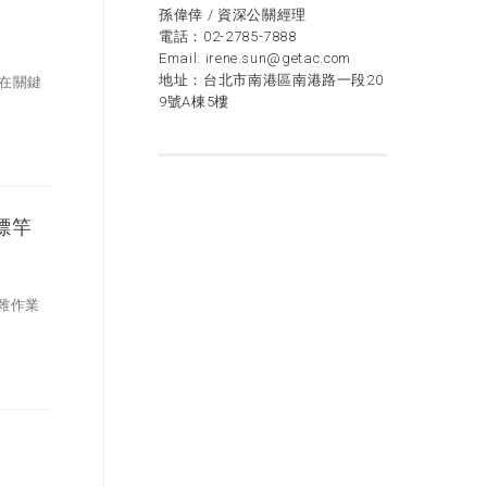
孫偉倖 / 資深公關經理
電話：
02-2785-7888
Email:
irene.sun@getac.com
地址：台北市南港區南港路一段20
，在關鍵
9號A棟5樓
標竿
複雜作業