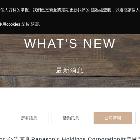
對個人資料的掌握。我們已更新並將定期更新我們的
隱私權聲明
，以遵循該個
決方案
永續報告
投資人關係
菁英招募
最新消息
cookies 請按
這裏
。
WHAT'S NEW
最新消息
所有訊息
活動訊息
公司新聞
告其與Panasonic Holdings Corporation就美