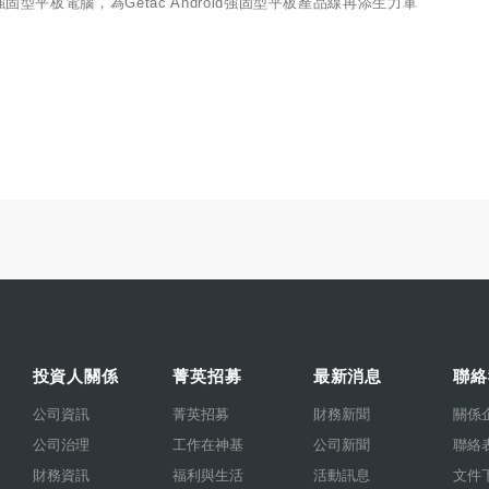
型平板電腦，為Getac Android強固型平板產品線再添生力軍
投資人關係
菁英招募
最新消息
聯絡
公司資訊
菁英招募
財務新聞
關係
公司治理
工作在神基
公司新聞
聯絡
財務資訊
福利與生活
活動訊息
文件