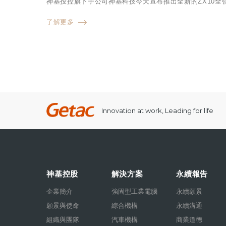
神基投控旗下子公司神基科技今天宣布推出全新的ZX10全強固
了解更多
Innovation at work, Leading for life
神基控股
解決方案
永續報告
企業簡介
強固型工業電腦
永續願景
願景與使命
綜合機構
永續溝通
組織與團隊
汽車機構
商業道德