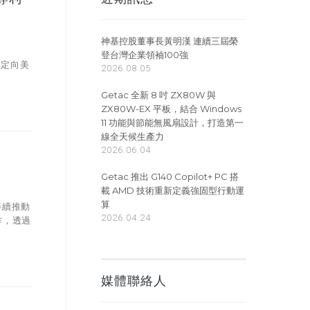
神基控股董事長黃明漢 連續三屆榮
登台灣企業領袖100強
約定向美
2026.08.05
Getac 全新 8 吋 ZX80W 與
ZX80W-EX 平板，結合 Windows
11 功能與節能無風扇設計，打造第一
線全天候生產力
2026.06.04
Getac 推出 G140 Copilot+ PC 搭
載 AMD 技術重新定義強固型行動運
算
持續推動
2026.04.24
作，透過
媒體聯絡人