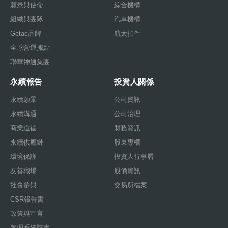
願景與使命
綜合機構
組織與團隊
汽車機構
Getac品牌
航太扣件
全球營運據點
聯華神通集團
永續報告
投資人關係
永續願景
公司資訊
永續溝通
公司治理
商業道德
財務資訊
永續供應鏈
股東專欄
環境保護
投資人行事曆
友善職場
股價資訊
社會參與
交易所檔案
CSR報告書
政策與宣言
管理系統證書