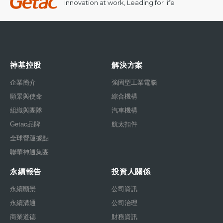
Innovation at work, Leading for life
神基控股
解決方案
企業簡介
強固型工業電腦
願景與使命
綜合機構
組織與團隊
汽車機構
Getac品牌
航太扣件
全球營運據點
聯華神通集團
永續報告
投資人關係
永續願景
公司資訊
永續溝通
公司治理
商業道德
財務資訊