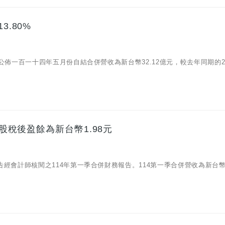
3.80%
09)公佈一百一十四年五月份自結合併營收為新台幣32.12億元，較去年同期的28
每股稅後盈餘為新台幣1.98元
9)公告經會計師核閱之114年第一季合併財務報告。114第一季合併營收為新台幣9