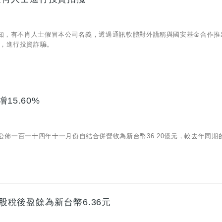
通知，有不肖人士假冒本公司名義，透過通訊軟體對外謊稱與國安基金合作推
，進行投資詐騙。
15.60%
09)公佈一百一十四年十一月份自結合併營收為新台幣36.20億元，較去年同期的3
每股稅後盈餘為新台幣6.36元