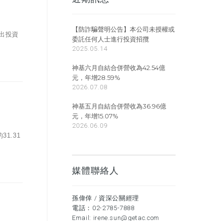
【防詐騙聲明公告】本公司未授權或
出投資
委託任何人士進行投資招攬
2025.05.14
神基六月自結合併營收為42.54億
元，年增28.59%
2026.07.08
神基五月自結合併營收為36.96億
元，年增15.07%
2026.06.09
1.31
媒體聯絡人
孫偉倖 / 資深公關經理
電話：
02-2785-7888
Email:
irene.sun@getac.com