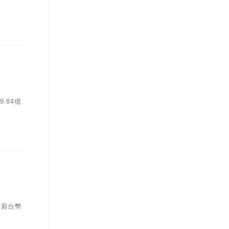
.84億
為新台幣