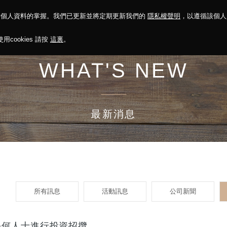
對個人資料的掌握。我們已更新並將定期更新我們的
隱私權聲明
，以遵循該個
決方案
永續報告
投資人關係
菁英招募
最新消息
cookies 請按
這裏
。
WHAT'S NEW
最新消息
所有訊息
活動訊息
公司新聞
任何人士進行投資招攬