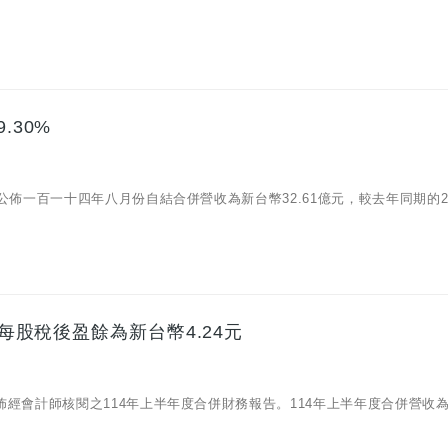
.30%
08)公佈一百一十四年八月份自結合併營收為新台幣32.61億元，較去年同期的29
 每股稅後盈餘為新台幣4.24元
13)公佈經會計師核閱之114年上半年度合併財務報告。114年上半年度合併營收