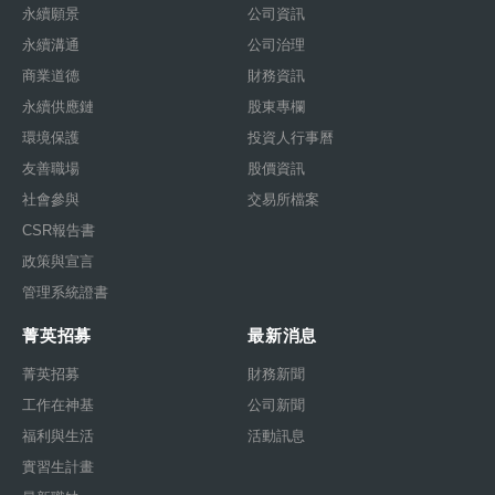
永續願景
公司資訊
永續溝通
公司治理
商業道德
財務資訊
永續供應鏈
股東專欄
環境保護
投資人行事曆
友善職場
股價資訊
社會參與
交易所檔案
CSR報告書
政策與宣言
管理系統證書
菁英招募
最新消息
菁英招募
財務新聞
工作在神基
公司新聞
福利與生活
活動訊息
實習生計畫