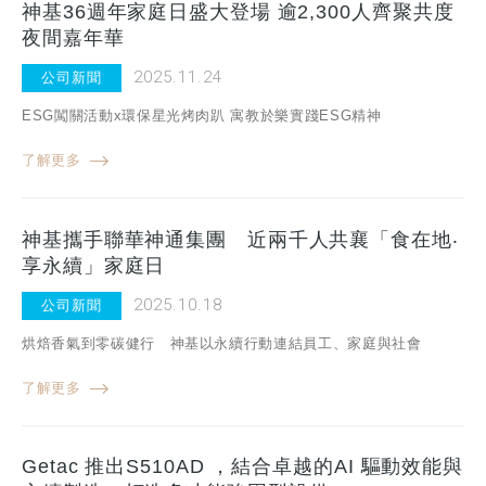
神基36週年家庭日盛大登場 逾2,300人齊聚共度
夜間嘉年華
2025.11.24
公司新聞
ESG闖關活動x環保星光烤肉趴 寓教於樂實踐ESG精神
了解更多
神基攜手聯華神通集團 近兩千人共襄「食在地‧
享永續」家庭日
2025.10.18
公司新聞
烘焙香氣到零碳健行 神基以永續行動連結員工、家庭與社會
了解更多
Getac 推出S510AD ，結合卓越的AI 驅動效能與