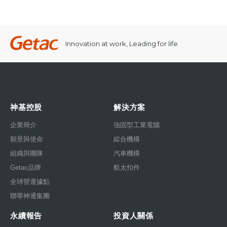
Innovation at work, Leading for life
神基控股
解決方案
企業簡介
強固型工業電腦
願景與使命
綜合機構
組織與團隊
汽車機構
Getac品牌
航太扣件
全球營運據點
聯華神通集團
永續報告
投資人關係