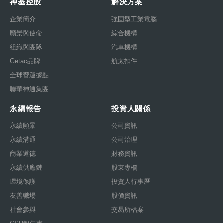
神基控股
解決方案
企業簡介
強固型工業電腦
願景與使命
綜合機構
組織與團隊
汽車機構
Getac品牌
航太扣件
全球營運據點
聯華神通集團
永續報告
投資人關係
永續願景
公司資訊
永續溝通
公司治理
商業道德
財務資訊
永續供應鏈
股東專欄
環境保護
投資人行事曆
友善職場
股價資訊
社會參與
交易所檔案