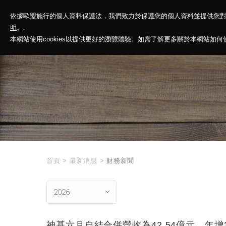
依據歐盟施行的個人資料保護法，我們致力於保護您的個人資料並提供您
神基投控
解
明
。.
本網站使用cookies以提供更好的瀏覽體驗。如需了解更多關於本網站如何使用
首頁
>
最新消息
>
財務新聞
2026
神基六月自結合併營收為42.54億元，年增2