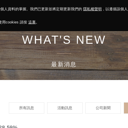
對個人資料的掌握。我們已更新並將定期更新我們的
隱私權聲明
，以遵循該個
決方案
永續報告
投資人關係
菁英招募
最新消息
cookies 請按
這裏
。
WHAT'S NEW
最新消息
所有訊息
活動訊息
公司新聞
8.59%