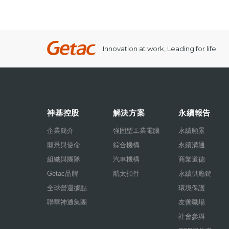
Innovation at work, Leading for life
神基控股
解決方案
永續報告
企業簡介
強固型工業電腦
永續願景
願景與使命
綜合機構
永續溝通
組織與團隊
汽車機構
商業道德
Getac品牌
航太扣件
永續供應鏈
全球營運據點
環境保護
聯華神通集團
友善職場
社會參與