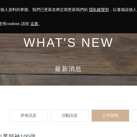
對個人資料的掌握。我們已更新並將定期更新我們的
隱私權聲明
，以遵循該個
決方案
永續報告
投資人關係
菁英招募
最新消息
cookies 請按
這裏
。
WHAT'S NEW
最新消息
所有訊息
活動訊息
公司新聞
業領袖100強