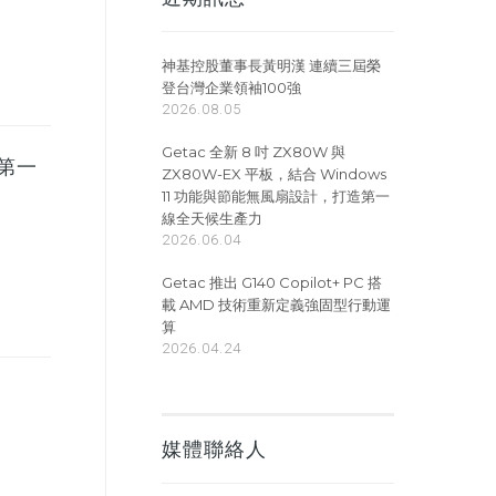
神基控股董事長黃明漢 連續三屆榮
登台灣企業領袖100強
2026.08.05
Getac 全新 8 吋 ZX80W 與
造第一
ZX80W-EX 平板，結合 Windows
11 功能與節能無風扇設計，打造第一
線全天候生產力
2026.06.04
Getac 推出 G140 Copilot+ PC 搭
載 AMD 技術重新定義強固型行動運
算
2026.04.24
媒體聯絡人