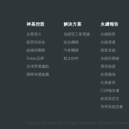
神基控股
解決方案
永續報告
企業簡介
強固型工業電腦
永續願景
願景與使命
綜合機構
永續溝通
組織與團隊
汽車機構
商業道德
Getac品牌
航太扣件
永續供應鏈
全球營運據點
環境保護
聯華神通集團
友善職場
社會參與
CSR報告書
政策與宣言
管理系統證書
Copyright © Getac Technology Corporation. All Rights Reserved