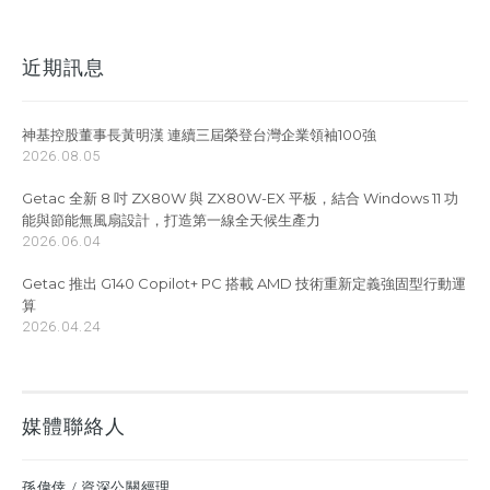
近期訊息
神基控股董事長黃明漢 連續三屆榮登台灣企業領袖100強
2026.08.05
Getac 全新 8 吋 ZX80W 與 ZX80W-EX 平板，結合 Windows 11 功
能與節能無風扇設計，打造第一線全天候生產力
2026.06.04
Getac 推出 G140 Copilot+ PC 搭載 AMD 技術重新定義強固型行動運
算
2026.04.24
媒體聯絡人
孫偉倖 / 資深公關經理