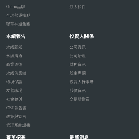
Getac品牌
航太扣件
全球營運據點
聯華神通集團
永續報告
投資人關係
永續願景
公司資訊
永續溝通
公司治理
商業道德
財務資訊
永續供應鏈
股東專欄
環境保護
投資人行事曆
友善職場
股價資訊
社會參與
交易所檔案
CSR報告書
政策與宣言
管理系統證書
菁英招募
最新消息