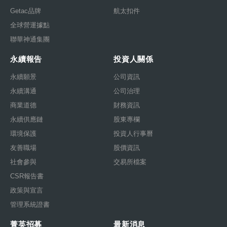
Getac品牌
航太扣件
全球營運據點
聯華神通集團
永續報告
投資人關係
永續願景
公司資訊
永續溝通
公司治理
商業道德
財務資訊
永續供應鏈
股東專欄
環境保護
投資人行事曆
友善職場
股價資訊
社會參與
交易所檔案
CSR報告書
政策與宣言
管理系統證書
菁英招募
最新消息