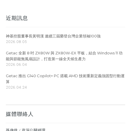
近期訊息
神基控股董事長黃明漢 連續三屆榮登台灣企業領袖100強
2026.08.05
Getac 全新 8 吋 ZX80W 與 ZX80W-EX 平板，結合 Windows 11 功
能與節能無風扇設計，打造第一線全天候生產力
2026.06.04
Getac 推出 G140 Copilot+ PC 搭載 AMD 技術重新定義強固型行動運
算
2026.04.24
媒體聯絡人
孫偉倖 / 資深公關經理