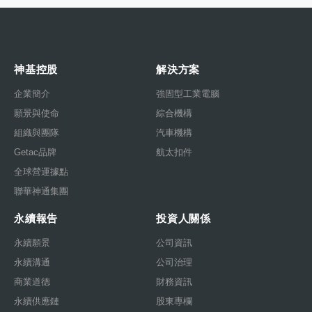
神基控股
解決方案
企業簡介
強固型工業電腦
願景與使命
綜合機構
組織與團隊
汽車機構
Getac品牌
航太扣件
全球營運據點
聯華神通集團
永續報告
投資人關係
永續願景
公司資訊
永續溝通
公司治理
商業道德
財務資訊
永續供應鏈
股東專欄