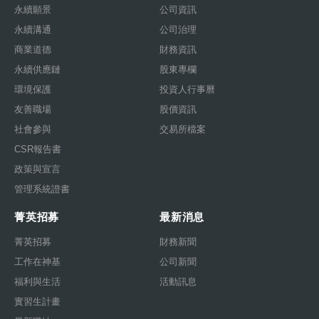
永續願景
公司資訊
永續溝通
公司治理
商業道德
財務資訊
永續供應鏈
股東專欄
環境保護
投資人行事曆
友善職場
股價資訊
社會參與
交易所檔案
CSR報告書
政策與宣言
管理系統證書
菁英招募
最新消息
菁英招募
財務新聞
工作在神基
公司新聞
福利與生活
活動訊息
實習生計畫