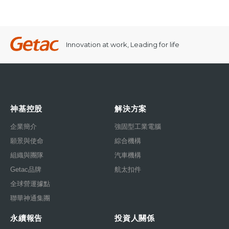
Innovation at work, Leading for life
神基控股
解決方案
企業簡介
強固型工業電腦
願景與使命
綜合機構
組織與團隊
汽車機構
Getac品牌
航太扣件
全球營運據點
聯華神通集團
永續報告
投資人關係