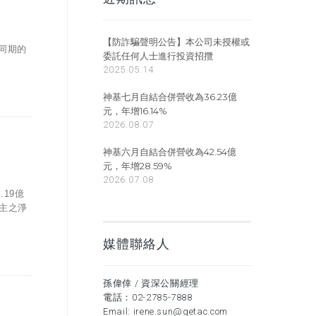
【防詐騙聲明公告】本公司未授權或
年同期的
委託任何人士進行投資招攬
2025.05.14
神基七月自結合併營收為36.23億
元，年增16.14%
2026.08.07
神基六月自結合併營收為42.54億
元，年增28.59%
2026.07.08
19億
業主之淨
媒體聯絡人
孫偉倖 / 資深公關經理
電話：
02-2785-7888
Email:
irene.sun@getac.com