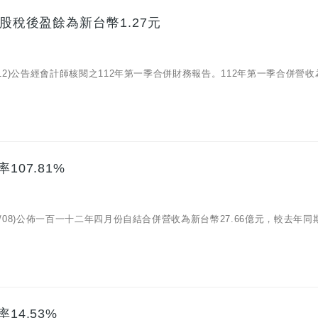
股稅後盈餘為新台幣1.27元
05/12)公告經會計師核閱之112年第一季合併財務報告。112年第一季合併營
07.81%
05/08)公佈一百一十二年四月份自結合併營收為新台幣27.66億元，較去年同
14.53%