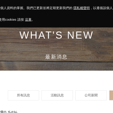
對個人資料的掌握。我們已更新並將定期更新我們的
隱私權聲明
，以遵循該個
決方案
永續報告
投資人關係
菁英招募
最新消息
cookies 請按
這裏
。
WHAT'S NEW
最新消息
所有訊息
活動訊息
公司新聞
0.54%