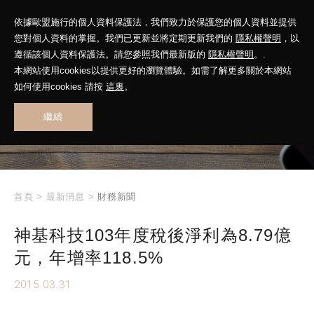
依據歐盟施行的個人資料保護法，我們致力於保護您的個人資料並提供
您對個人資料的掌握。我們已更新並將定期更新我們的
隱私權聲明
，以
遵循該個人資料保護法。請您參照我們最新版的
隱私權聲明
。.
本網站使用cookies以提供更好的瀏覽體驗。如需了解更多關於本網站
WHAT'S NEW
如何使用cookies 請按
這裏
。
繼續
最新消息
首頁
>
最新消息
>
財務新聞
神基科技103年度稅後淨利為8.79億
元，年增率118.5%
2015.03.31