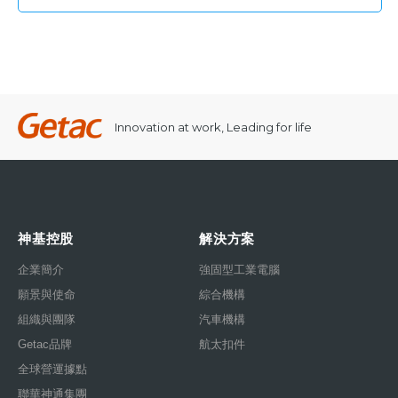
Innovation at work, Leading for life
神基控股
解決方案
企業簡介
強固型工業電腦
願景與使命
綜合機構
組織與團隊
汽車機構
Getac品牌
航太扣件
全球營運據點
聯華神通集團