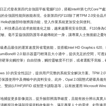
日正式發表第四代全強固平板電腦F110，搭載Intel®第七代Cor
強固性能與效能表現。全新第四代F110除了將TPM 2.0安全晶片與
ws Hello的臉部特徵辨識功能，登入作業系統更加安全與便利。
科技產品在追求效能進化之餘，越來越重視安全防護。F110身為G
靈敏、毫不妥協強固防護等卓越傳統於一身，讓專業人士無後顧之憂
0同級產品最佳的運算速度與省電效能，並搭載Intel HD Graphics 620
umiBond® 2.0 顯示器靈巧輕薄且大小適中，提供充足的空間，
隨附硬筆尖觸控筆）自由切換，觸控靈敏度不打折，或者選配手寫板，
indows 10 的安全性設計，提供用戶完整的系統安全解決方案。TPM
er可保護使用中及傳輸中的資料安全。此外，Opal 2.0固態式硬碟
/HF)RFID 或智慧卡讀取器等，以有效運用 Microsoft Wind
穩定地捕捉更多影像資訊，提升臉部辨識準確度，且能有效分辨出真實人臉與
提供清晰視訊會議與現場資料收集能力，滿足專業人士的需求。針對車用