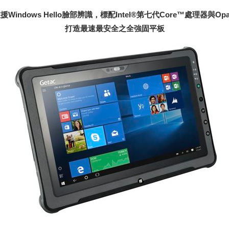
indows Hello臉部辨識，標配Intel®第七代Core™處理器與Opa
打造最速最安全之全強固平板