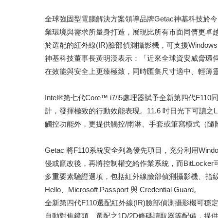
全球強固型電腦解決方案領導品牌Getac神基科技於今
業環境與需求所量身打造，展現比所有市面同儕更卓越的全
於選配的紅外線(IR)臉部偵測攝影機，可支援Windo
神基科技董事長黃明漢表示：「近來全球資安威脅環伺，
在效能與安全上更臻極致，同時匯集尺寸適中、輕薄
Intel®第七代Core™ i7/i5處理器賦予全新第四代F11
計，發揮極致的行動效能表現。11.6 吋日光下可讀之L
觸控功能外，更提供觸控/雨淋、手套或筆寫模式（
Getac 將F110系統安全列為優先項目，充分利用W
侵或竄改後，再將控制權交給作業系統，而BitLock
多重要素驗證選項，包括紅外線臉部偵測攝影機、指紋、雙頻(LF
Hello、Microsoft Passport 與 Credential Guard。
全新第四代F110選配紅外線(IR)臉部偵測攝影機可
自動對焦鏡頭、選配之1D/2D條碼讀取器等配備，