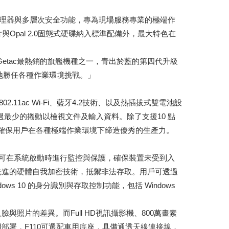
e™處理器與多層次安全功能，專為現場服務專業的極端作
Opal 2.0固態式硬碟納入標準配備外，最大特色在
etac最熱銷的旗艦機種之一，青出於藍的第四代升級
地勝任各種作業環境挑戰。」
、802.11ac Wi-Fi、藍牙4.2技術、以及熱插拔式雙電池設
可透過最少的捲動以檢視文件及輸入資料。除了支援10 點
確保用戶在各種極端作業環境下締造優秀的生產力。
 2.0可在系統啟動時進行監控與保護，確保裝置未受到入
具備先進的硬體自我加密技術，抵禦非法存取。用戶可透過
ows 10 的身分識別與存取控制功能，包括 Windows
照片的差異。而Full HD視訊攝影機、800萬畫素
部署，F110可選配車用底座，具備通透天線連接埠，