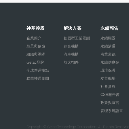
神基控股
解決方案
永續報告
企業簡介
強固型工業電腦
永續願景
願景與使命
綜合機構
永續溝通
組織與團隊
汽車機構
商業道德
Getac品牌
航太扣件
永續供應鏈
全球營運據點
環境保護
聯華神通集團
友善職場
社會參與
CSR報告書
政策與宣言
管理系統證書
Copyright © Getac Technology Corporation. All Rights Reserved