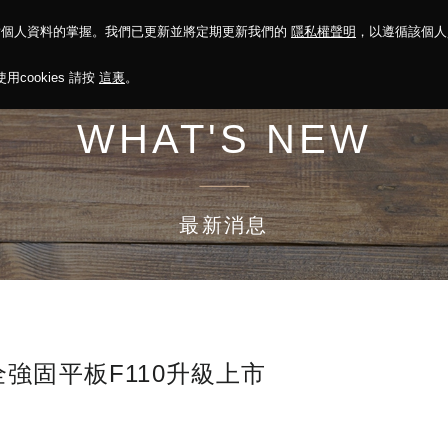
對個人資料的掌握。我們已更新並將定期更新我們的
隱私權聲明
，以遵循該個
決方案
永續報告
投資人關係
菁英招募
最新消息
cookies 請按
這裏
。
WHAT'S NEW
最新消息
強固平板F110升級上市