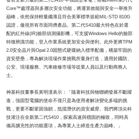
Core™處理器與多層次安全功能，將運算效能與安全一舉推升
巔峰，依然保持輕量纖薄且符合美軍標準規範MIL-STD 810G
認證，傲視所有市面同儕產品。第二代S410最大特色在於選
配的紅外線(IR)臉部偵測攝影機，可支援Windows Hello的臉部
特徵辨識功能，登入作業系統更加安全與便利。此外更將TPM
2.0安全晶片與Opal 2.0固態式硬碟納入標準配備，構築牢固的
資安壁壘，專為解決現場作業挑戰所量身打造，適用於國防、
公安、現場服務、汽車維修市場等從業人員以及行動商務人
士。
神基科技董事長黃明漢表示：「隨著科技與物聯網發展不斷躍
進，強固型電腦的使命不僅只是為使用者解決變化多端的挑
戰，更要不斷鞏固強韌，抵擋潛伏的資安威脅。我們將頂尖科
技灌注在全新第二代S410，探索高速與穩固的極致，同時具
備高擴充性的功能選項，為專業人士締造生產力巔峰。」