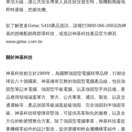
車頂天線，讓公共安全專業人員在狀況發生時，能機動無礙地
即時通報，把握先機。
欲了解更多Getac S410產品資訊，請撥打0800-066-268洽詢神
基的授權配銷商群環科技，或造訪神基科技產品官方網頁
www.getac.com.tw
關於神基科技
神基科技創立於1989年，為國際強固型電腦領導品牌，行銷全
球近八十個國家。神基擁有完整的強固型電腦產品線，包括強
固型筆記本電腦、強固型平板電腦、以及強固型手持設備，產
品應用領域涵蓋軍方、警方、公共事業、通訊、製造、以及交
通運輸等，產品加固等級涵蓋超級強固、完全強固到半強固等
級。神基科技研發陣容堅強，可提供高客制化的服務，以及全
方位的軟硬體整合方案。除了強固型電腦事業，神基科技還從
事機構零組件的設計製造，提供塑膠和輕金屬機構零組件，廣