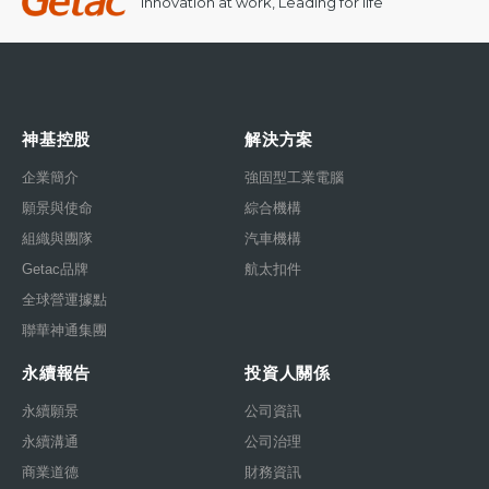
Innovation at work, Leading for life
神基控股
解決方案
企業簡介
強固型工業電腦
願景與使命
綜合機構
組織與團隊
汽車機構
Getac品牌
航太扣件
全球營運據點
聯華神通集團
永續報告
投資人關係
永續願景
公司資訊
永續溝通
公司治理
商業道德
財務資訊