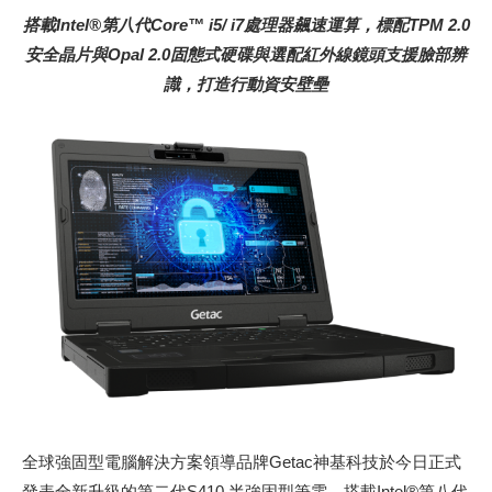
搭載Intel®第八代Core™ i5/ i7處理器飆速運算，標配TPM 2.0
安全晶片與Opal 2.0固態式硬碟與選配紅外線鏡頭支援臉部辨
識，打造行動資安壁壘
全球強固型電腦解決方案領導品牌Getac神基科技於今日正式
發表全新升級的第二代S410 半強固型筆電，搭載Intel®第八代