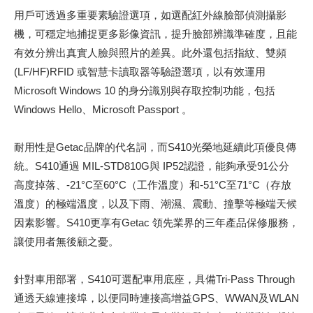
用戶可透過多重要素驗證選項，如選配紅外線臉部偵測攝影
機，可穩定地捕捉更多影像資訊，提升臉部辨識準確度，且能
有效分辨出真實人臉與照片的差異。此外還包括指紋、雙頻
(LF/HF)RFID 或智慧卡讀取器等驗證選項，以有效運用
Microsoft Windows 10 的身分識別與存取控制功能，包括
Windows Hello、Microsoft Passport 。
耐用性是Getac品牌的代名詞，而S410光榮地延續此項優良傳
統。S410通過 MIL-STD810G與 IP52認證，能夠承受91公分
高度掉落、-21°C至60°C（工作溫度）和-51°C至71°C（存放
溫度）的極端溫度，以及下雨、潮濕、震動、撞擊等極端天候
因素影響。S410更享有Getac 領先業界的三年產品保修服務，
讓使用者無後顧之憂。
針對車用部署，S410可選配車用底座，具備Tri-Pass Through
通透天線連接埠，以便同時連接高增益GPS、WWAN及WLAN