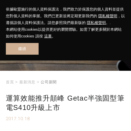
依據歐盟施行的個人資料保護法，我們致力於保護您的個人資料並提供
您對個人資料的掌握。我們已更新並將定期更新我們的
隱私權聲明
，以
遵循該個人資料保護法。請您參照我們最新版的
隱私權聲明
。.
本網站使用cookies以提供更好的瀏覽體驗。如需了解更多關於本網站
WHAT'S NEW
如何使用cookies 請按
這裏
。
繼續
最新消息
首頁
>
最新消息
>
公司新聞
運算效能推升顛峰 Getac半強固型筆
電S410升級上市
2017.10.18