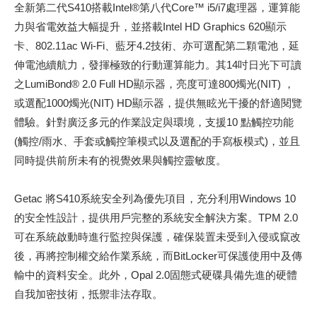
全新第二代S410搭載Intel®第八代Core™ i5/i7處理器，運算能
力與省電效益大幅提升，並搭載Intel HD Graphics 620顯示
卡、802.11ac Wi-Fi、藍牙4.2技術、亦可選配第二顆電池，延
伸電池續航力，發揮極致的行動運算能力。其14吋日光下可讀
之LumiBond® 2.0 Full HD顯示器，亮度可達800燭光(NIT) ，
或選配1000燭光(NIT) HD顯示器，提供無眩光干擾的舒適閱覽
體驗。針對廣泛多元的作業設定與環境，支援10 點觸控功能
(觸控/雨水、手套或觸控筆模式以及選配的手寫板模式)，並且
同時提供前所未有的視覺效果與觸控靈敏度。
Getac 將S410系統安全列為優先項目，充分利用Windows 10
的安全性設計，提供用戶完整的系統安全解決方案。TPM 2.0
可在系統啟動時進行監控與保護，確保裝置未受到入侵或竄改
後，再將控制權交給作業系統，而BitLocker可保護使用中及傳
輸中的資料安全。此外，Opal 2.0固態式硬碟具備先進的硬體
自我加密技術，抵禦非法存取。