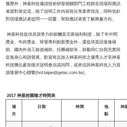
履歷外，神基科技邀請技術研發相關部門工程師至現場與應試
者面對面交流，除了說明工作內容與分享業界現況，同時也針
對現場應試者提問一一回覆，幫助應試者更了解興趣方向。
神基科技提供具競爭力的薪酬及完善福利制度，除了年中間
獎金、年終獎金、研發專利創新獎金外，還提供英語進修補
助、國內外員工旅遊補助、社團補助等，鼓勵同仁自我充實與
促進身心和諧發展。歡迎有志加入神基科技之優秀人才至神基
科技攤位參加徵才說明會洽談詢問，或來信與神基科技人力資
源發展中心聯繫(
hrd.taipei@getac.com.tw
)。
2017 神基校園徵才時間表
場
日期
時間
地
神
次
點