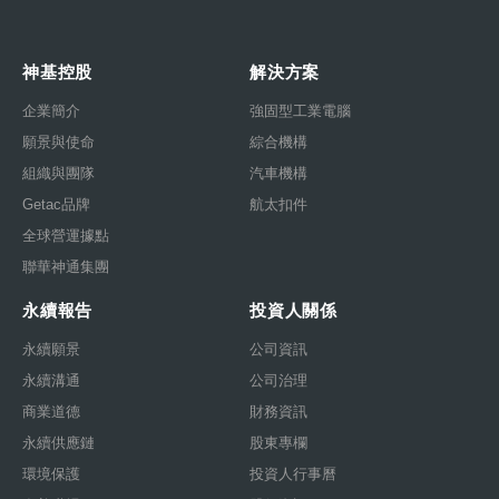
神基控股
解決方案
企業簡介
強固型工業電腦
願景與使命
綜合機構
組織與團隊
汽車機構
Getac品牌
航太扣件
全球營運據點
聯華神通集團
永續報告
投資人關係
永續願景
公司資訊
永續溝通
公司治理
商業道德
財務資訊
永續供應鏈
股東專欄
環境保護
投資人行事曆