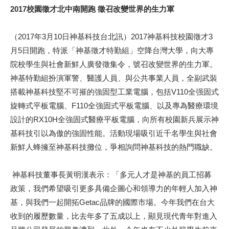
2017校園徵才北中南開跑 徵召改變世界的生力軍
（2017年3月10日神基科技台北訊）2017神基科技校園徵才3
月5日開跑，特派「神基徵才特勤組」空降台灣大學，向大專
院校學生與社會新鮮人廣發徵集令，號召改變世界的生力軍。
神基特勤組扮演軍警、醫護人員、與公共事業人員，全副武裝
搭載神基科技堅不可摧的強固型工業電腦，包括V110全强固式
旋轉式平板電腦、F110全強固式平板電腦、以及專為醫療環境
設計的RX10H全強固式醫療平板電腦，向所有校園新兵展示神
基科技引以為傲的強固性能。活動現場吸引近千名學生與社會
新鮮人蜂擁至神基科技攤位，爭相詢問神基科技的熱門職缺。
神基科技董事長黃明漢表示：「多元人才是神基的員工招募
政策，我們希望吸引更多具備企圖心和領導力的年輕人加入神
基，與我們一起開拓Getac品牌的國際市場。今年我們在台大
收到的履歷數量，比去年多了五成以上，顯見現代青年對進入