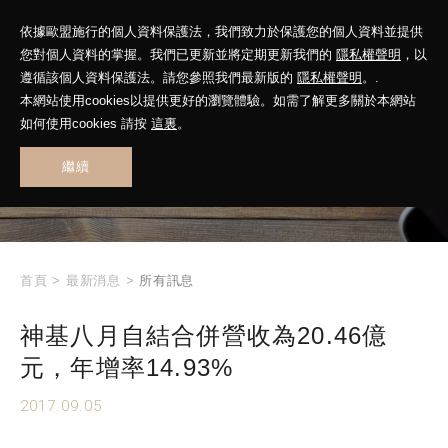
依據歐盟施行的個人資料保護法，我們致力於保護您的個人資料並提供
您對個人資料的掌握。我們已更新並將定期更新我們的
隱私權聲明
，以
遵循該個人資料保護法。請您參照我們最新版的
隱私權聲明
。.
本網站使用cookies以提供更好的瀏覽體驗。如需了解更多關於本網站
WHAT'S NEW
如何使用cookies 請按
這裏
。
繼續
最新消息
首頁
>
最新消息
>
所有訊息
神基八月自結合併營收為20.46億
元，年增率14.93%
2017.09.05