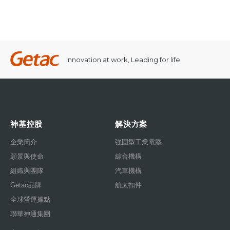
Innovation at work, Leading for life
神基控股
解決方案
企業簡介
強固型工業電腦
願景與使命
綜合機構
組織與團隊
汽車機構
Getac品牌
航太扣件
全球營運據點
聯華神通集團