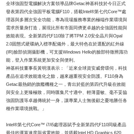
全球強固型電腦解決方案領導品牌Getac神基科技於今日正式
發表第四代全強固平板電腦F110，搭載Intel®第七代Core™處
理器與多層次安全功能，專為現場服務專業的極端作業環境與
需求所量身打造，展現比所有市面同儕更卓越的全強固性能與
效能表現。全新第四代F110除了將TPM 2.0安全晶片與Opal
2.0固態式硬碟納入標準配備外，最大特色在於選配的紅外線
(IR)臉部偵測攝影機，可支援Windows Hello的臉部特徵辨識功
能，登入作業系統更加安全與便利。
神基科技董事長黃明漢表示：「近來全球資安威脅環伺，科技
產品在追求效能進化之餘，越來越重視安全防護。F110身為
Getac最熱銷的旗艦機種之一，青出於藍的第四代升級在效能
與安全上更臻極致，同時匯集尺寸適中、輕薄靈敏、毫不妥協
強固防護等卓越傳統於一身，讓專業人士無後顧之憂地勝任各
種作業環境挑戰。」
Intel®第七代Core™ i7/i5處理器賦予全新第四代F110同級產品
最佳的運算速度與省電效能，並搭載Intel HD Graphics 620、