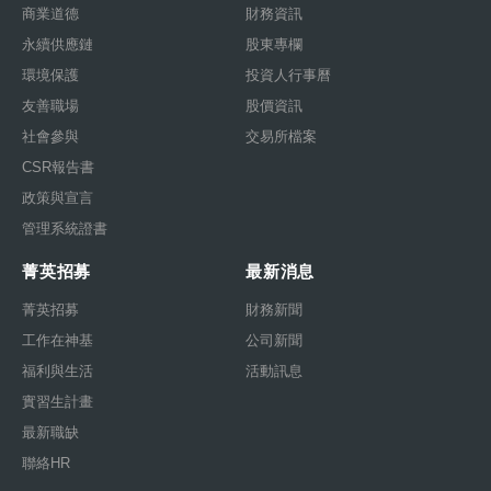
商業道德
財務資訊
永續供應鏈
股東專欄
環境保護
投資人行事曆
友善職場
股價資訊
社會參與
交易所檔案
CSR報告書
政策與宣言
管理系統證書
菁英招募
最新消息
菁英招募
財務新聞
工作在神基
公司新聞
福利與生活
活動訊息
實習生計畫
最新職缺
聯絡HR