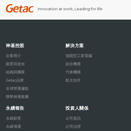
Innovation at work, Leading for life
神基控股
解決方案
企業簡介
強固型工業電腦
願景與使命
綜合機構
組織與團隊
汽車機構
Getac品牌
航太扣件
全球營運據點
聯華神通集團
永續報告
投資人關係
永續願景
公司資訊
永續溝通
公司治理