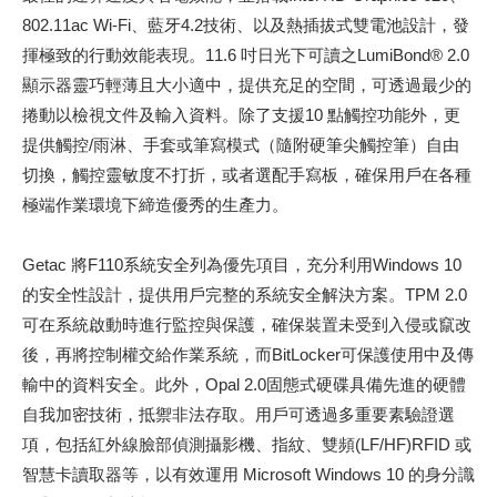
802.11ac Wi-Fi、藍牙4.2技術、以及熱插拔式雙電池設計，發
揮極致的行動效能表現。11.6 吋日光下可讀之LumiBond® 2.0
顯示器靈巧輕薄且大小適中，提供充足的空間，可透過最少的
捲動以檢視文件及輸入資料。除了支援10 點觸控功能外，更
提供觸控/雨淋、手套或筆寫模式（隨附硬筆尖觸控筆）自由
切換，觸控靈敏度不打折，或者選配手寫板，確保用戶在各種
極端作業環境下締造優秀的生產力。
Getac 將F110系統安全列為優先項目，充分利用Windows 10
的安全性設計，提供用戶完整的系統安全解決方案。TPM 2.0
可在系統啟動時進行監控與保護，確保裝置未受到入侵或竄改
後，再將控制權交給作業系統，而BitLocker可保護使用中及傳
輸中的資料安全。此外，Opal 2.0固態式硬碟具備先進的硬體
自我加密技術，抵禦非法存取。用戶可透過多重要素驗證選
項，包括紅外線臉部偵測攝影機、指紋、雙頻(LF/HF)RFID 或
智慧卡讀取器等，以有效運用 Microsoft Windows 10 的身分識