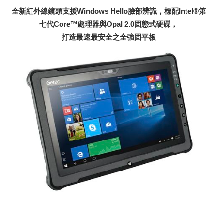
全新紅外線鏡頭支援Windows Hello臉部辨識，標配Intel®第
七代Core™處理器與Opal 2.0固態式硬碟，
打造最速最安全之全強固平板