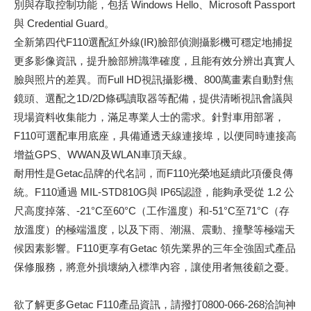
別與存取控制功能，包括 Windows Hello、Microsoft Passport
與 Credential Guard。
全新第四代F110選配紅外線(IR)臉部偵測攝影機可穩定地捕捉
更多影像資訊，提升臉部辨識準確度，且能有效分辨出真實人
臉與照片的差異。而Full HD視訊攝影機、800萬畫素自動對焦
鏡頭、選配之1D/2D條碼讀取器等配備，提供清晰視訊會議與
現場資料收集能力，滿足專業人士的需求。針對車用部署，
F110可選配車用底座，具備通透天線連接埠，以便同時連接高
增益GPS、WWAN及WLAN車頂天線。
耐用性是Getac品牌的代名詞，而F110光榮地延續此項優良傳
統。F110通過 MIL-STD810G與 IP65認證，能夠承受從 1.2 公
尺高度掉落、-21°C至60°C（工作溫度）和-51°C至71°C（存
放溫度）的極端溫度，以及下雨、潮濕、震動、撞擊等極端天
候因素影響。F110更享有Getac 領先業界的三年全強固式產品
保修服務，將意外損壞納入標準內容，讓使用者無後顧之憂。
欲了解更多Getac F110產品資訊，請撥打0800-066-268洽詢神