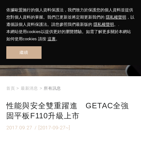
依據歐盟施行的個人資料保護法，我們致力於保護您的個人資料並提供
您對個人資料的掌握。我們已更新並將定期更新我們的
隱私權聲明
，以
遵循該個人資料保護法。請您參照我們最新版的
隱私權聲明
。.
本網站使用cookies以提供更好的瀏覽體驗。如需了解更多關於本網站
WHAT'S NEW
如何使用cookies 請按
這裏
。
繼續
最新消息
首頁
>
最新消息
>
所有訊息
性能與安全雙重躍進 GETAC全強
固平板F110升級上市
2017.09.27
/ [2017-09-27~]