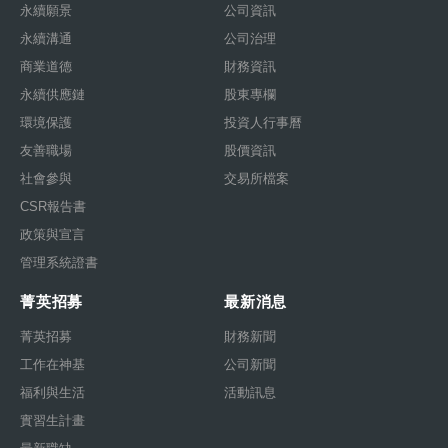
永續願景
公司資訊
永續溝通
公司治理
商業道德
財務資訊
永續供應鏈
股東專欄
環境保護
投資人行事曆
友善職場
股價資訊
社會參與
交易所檔案
CSR報告書
政策與宣言
管理系統證書
菁英招募
最新消息
菁英招募
財務新聞
工作在神基
公司新聞
福利與生活
活動訊息
實習生計畫