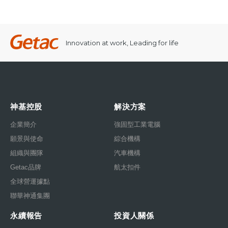
Innovation at work, Leading for life
神基控股
解決方案
企業簡介
強固型工業電腦
願景與使命
綜合機構
組織與團隊
汽車機構
Getac品牌
航太扣件
全球營運據點
聯華神通集團
永續報告
投資人關係