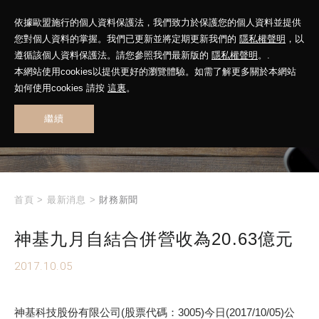
依據歐盟施行的個人資料保護法，我們致力於保護您的個人資料並提供
您對個人資料的掌握。我們已更新並將定期更新我們的
隱私權聲明
，以
遵循該個人資料保護法。請您參照我們最新版的
隱私權聲明
。.
本網站使用cookies以提供更好的瀏覽體驗。如需了解更多關於本網站
WHAT'S NEW
如何使用cookies 請按
這裏
。
繼續
最新消息
首頁
>
最新消息
>
財務新聞
神基九月自結合併營收為20.63億元
2017.10.05
神基科技股份有限公司(股票代碼：3005)今日(2017/10/05)公