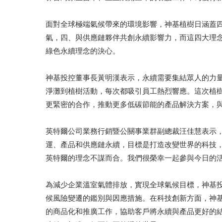
面對全球極端氣候帶來的環境影響，神基植樹日涵蓋
氣，四、與供應鏈夥伴共創永續影響力，而這四大理念
綠色永續理念的決心。
神基投控董事長黃明漢表示，永續需要集結眾人的力
淨灘到植樹活動，每次都吸引員工熱烈響應。這次植樹活
更緊密的合作，推動更多低碳節能的產品解決方案，
英特爾公司業務行銷暨公關事業群副總裁汪佳慧表示
運、產品和供應鏈永續，目標是打造改變世界的科技
英特爾的理念不謀而合。我們很榮幸一起參與今日的
為減少企業溫室氣體排放，實現全球氣候目標，神基投控旗
候風險變遷的鑑別與因應措施。在科技創新方面，神基投資多年的
的商品化和推廣工作，協助客戶將永續與產品更好的結