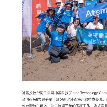
神基投控偕同子公司神基科技(Getac Technology Co
台灣(Intel)共襄盛舉，參與新北沙崙海岸線植樹養護
株台灣原生苗木、並且展開三年的養護工作，為復育