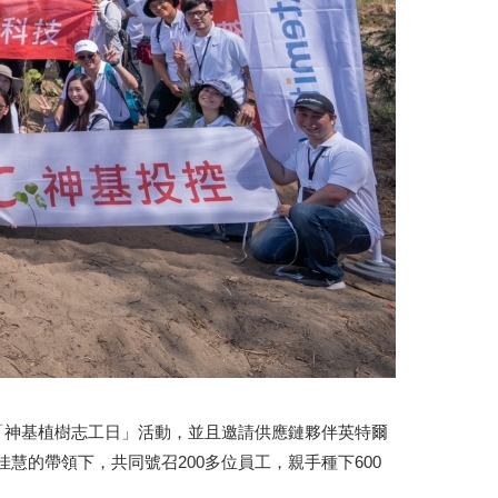
月23日補班日舉辦「神基植樹志工日」活動，並且邀請供應鏈夥伴英特爾
汪佳慧的帶領下，共同號召200多位員工，親手種下600