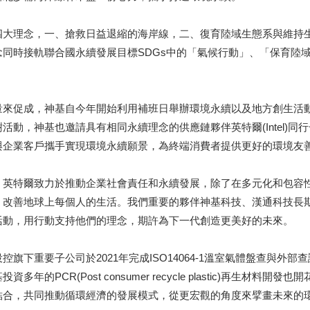
四大理念，一、搶救日益退縮的海岸線，二、復育陸域生態系與維持
同時接軌聯合國永續發展目標SDGs中的「氣候行動」、「保育陸
量來促成，神基自今年開始利用補班日舉辦環境永續以及地方創生活
動，神基也邀請具有相同永續理念的供應鏈夥伴英特爾(Intel)
與企業客戶攜手實現環境永續願景，為終端消費者提供更好的環境友
，英特爾致力於推動企業社會責任和永續發展，除了在多元化和包容
，改善地球上每個人的生活。我們重要的夥伴神基科技、漢通科技長
活動，用行動支持他們的理念，期許為下一代創造更美好的未來。
下重要子公司於2021年完成ISO14064-1溫室氣體盤查與外部查
PCR(Post consumer recycle plastic)再生材
合，共同推動循環經濟的發展模式，從更宏觀的角度來擘畫未來的環