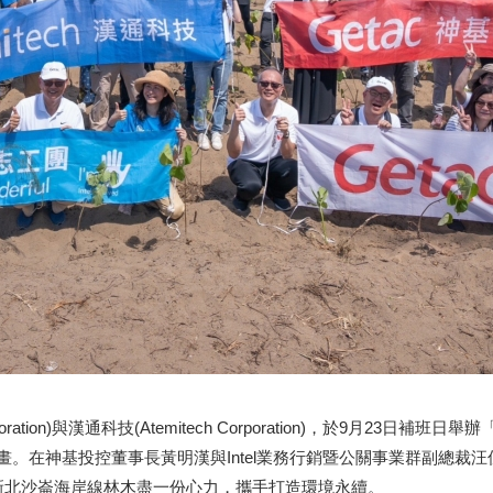
rporation)與漢通科技(Atemitech Corporation)，於9
計畫。在神基投控董事長黃明漢與Intel業務行銷暨公關事業群副總裁
新北沙崙海岸線林木盡一份心力，攜手打造環境永續。