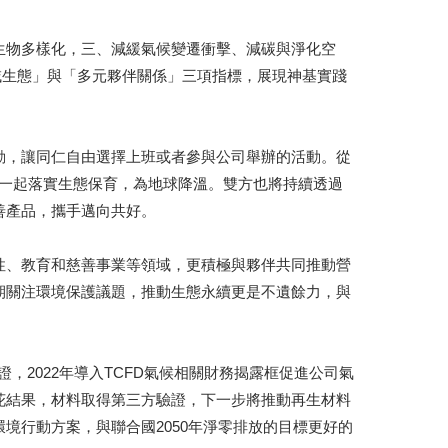
生物多樣化，三、減緩氣候變遷衝擊、減碳與淨化空
域生態」與「多元夥伴關係」三項指標，展現神基實踐
動，讓同仁自由選擇上班或者參與公司舉辦的活動。從
同行一起落實生態保育，為地球降溫。雙方也將持續透過
善產品，攜手邁向共好。
性、教育和慈善事業等領域，更積極與夥伴共同推動營
期關注環境保護議題，推動生態永續更是不遺餘力，與
證，2022年導入TCFD氣候相關財務揭露框促進公司氣
料開發也開花結果，材料取得第三方驗證，下一步將推動再生材料
境行動方案，與聯合國2050年淨零排放的目標更好的