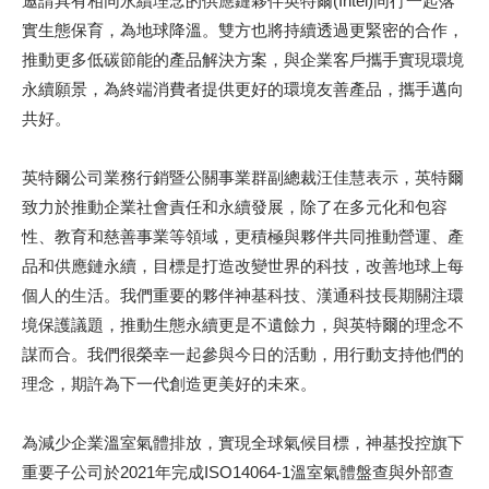
邀請具有相同永續理念的供應鏈夥伴英特爾(Intel)同行一起落
實生態保育，為地球降溫。雙方也將持續透過更緊密的合作，
推動更多低碳節能的產品解決方案，與企業客戶攜手實現環境
永續願景，為終端消費者提供更好的環境友善產品，攜手邁向
共好。
英特爾公司業務行銷暨公關事業群副總裁汪佳慧表示，英特爾
致力於推動企業社會責任和永續發展，除了在多元化和包容
性、教育和慈善事業等領域，更積極與夥伴共同推動營運、產
品和供應鏈永續，目標是打造改變世界的科技，改善地球上每
個人的生活。我們重要的夥伴神基科技、漢通科技長期關注環
境保護議題，推動生態永續更是不遺餘力，與英特爾的理念不
謀而合。我們很榮幸一起參與今日的活動，用行動支持他們的
理念，期許為下一代創造更美好的未來。
為減少企業溫室氣體排放，實現全球氣候目標，神基投控旗下
重要子公司於2021年完成ISO14064-1溫室氣體盤查與外部查