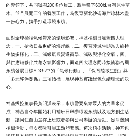
的帶領下，共同號召200多位員工，親手種下600株台灣原生苗
木、並且展開三年的養護工作，為復育新北沙崙海岸線林木盡
一份心力，攜手打造環境永續。
面對全球極端氣候帶來的環境影響，神基植樹日涵蓋四大理
念，一、搶救日益退縮的海岸線，二、復育陸域生態系與維持
生物多樣化，三、減緩氣候變遷衝擊、減碳與淨化空氣，四、
與供應鏈夥伴共創永續影響力，而這四大理念同時接軌聯合國
永續發展目標SDGs中的「氣候行動」、「保育陸域生態」與
「多元夥伴關係」三項指標，展現神基實踐綠色永續理念的決
心。
神基投控董事長黃明漢表示，永續需要集結眾人的力量來促
成，神基自今年開始利用補班日舉辦環境永續以及地方創生活
動，讓同仁自由選擇上班或者參與公司舉辦的活動。從淨灘到
植樹活動，每次都吸引員工熱烈響應。這次植樹活動，神基也