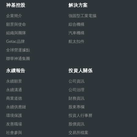
神基控股
解決方案
企業簡介
強固型工業電腦
願景與使命
綜合機構
組織與團隊
汽車機構
Getac品牌
航太扣件
全球營運據點
聯華神通集團
永續報告
投資人關係
永續願景
公司資訊
永續溝通
公司治理
商業道德
財務資訊
永續供應鏈
股東專欄
環境保護
投資人行事曆
友善職場
股價資訊
社會參與
交易所檔案