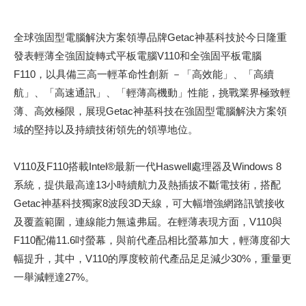
全球強固型電腦解決方案領導品牌Getac神基科技於今日隆重
發表輕薄全強固旋轉式平板電腦V110和全強固平板電腦
F110，以具備三高一輕革命性創新 －「高效能」、「高續
航」、「高速通訊」、「輕薄高機動」性能，挑戰業界極致輕
薄、高效極限，展現Getac神基科技在強固型電腦解決方案領
域的堅持以及持續技術領先的領導地位。
V110及F110搭載Intel®最新一代Haswell處理器及Windows 8
系統，提供最高達13小時續航力及熱插拔不斷電技術，搭配
Getac神基科技獨家8波段3D天線，可大幅增強網路訊號接收
及覆蓋範圍，連線能力無遠弗屆。在輕薄表現方面，V110與
F110配備11.6吋螢幕，與前代產品相比螢幕加大，輕薄度卻大
幅提升，其中，V110的厚度較前代產品足足減少30%，重量更
一舉減輕達27%。