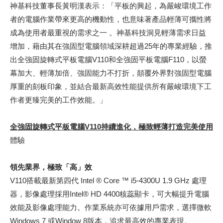
神基科技董事長黃明漢表示：「平板的興起，為嚴峻環境工作
者的電腦作業帶來更高的機動性，也意味著產品輕薄可攜性將
成為使用者最重視的需求之一 。神基科技洞見輕薄需求日益
增加，藉由其在強固型電腦領域深耕超過25年的專業經驗，推
出全強固旋轉式平板電腦V110和全強固平板電腦F110，以螢
幕加大、輕薄加倍、強固能力不打折，顛覆外界對強固型電腦
厚重的刻板印象，並結合最新高效性能提供所有嚴峻環境下工
作者更臻完美的工作效能。」
全強固旋轉式平板電腦V110持續進化，極致輕薄打造完美使用
體驗
領先業界，極致「高」效
V110搭載最新第四代 Intel ® Core ™ i5-4300U 1.9 GHz 處理
器，影像處理採用Intel® HD 4400核蕊顯卡，可大幅提升電腦
效能及影像處理能力。作業系統亦可依據用戶需求，選擇微軟
Windows 7 或Window 8版本，追求最高效的專業表現。