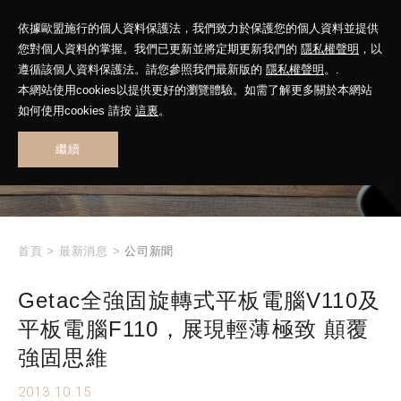
依據歐盟施行的個人資料保護法，我們致力於保護您的個人資料並提供
您對個人資料的掌握。我們已更新並將定期更新我們的
隱私權聲明
，以
遵循該個人資料保護法。請您參照我們最新版的
隱私權聲明
。.
本網站使用cookies以提供更好的瀏覽體驗。如需了解更多關於本網站
WHAT'S NEW
如何使用cookies 請按
這裏
。
繼續
最新消息
首頁
>
最新消息
>
公司新聞
Getac全強固旋轉式平板電腦V110及
平板電腦F110，展現輕薄極致 顛覆
強固思維
2013.10.15