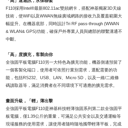
「高」速通訊，永保聯繫
F110採用Intel®最新802.11ac雙頻網卡，搭配神基獨家3D天線
技術，使WiFi以及WWAN無線廣域網路的接收力及覆蓋範圍大
幅提升。在機器底部，同時設計Tri RF pass-through (WWAN
& WLAN& GPS)功能，確保戶外專業人員與總部的聯繫溝通不
中斷。
「高」度擴充，客製由你
全強固平板電腦F110另一大特色為擴充功能，機器側邊預留了
一個客製化端口，使用者可依照行業別需求，選配需要的功
能，包括RS232、USB、LAN、Micro SD，以及一維/二維條
碼讀取器等，滿足消費者在不同環境下可適應的擴充需求。
畫面升級，「輕」薄出擊
全強固平板電腦F110是神基科技輕薄強固系列第二款全強固平
板電腦，僅1.39公斤的重量，可滿足公共安全以及交通運輸等
現場服務的使用需求，讓使用者隨時隨地攜帶輕薄平板，完成