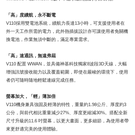
「高」度續航，永不斷電
V110採用雙電池系統，續航力長達13小時，可支援使用者在
外一天工作所需的電力，此外熱插拔設計亦可讓使用者免關機
換電池，作業無須中斷的，滿足專業需求。
「高」速通訊，無遠弗屆
V110 配置 WWAN，並具備神基科技獨家8波段3D天線，大幅
增強訊號接收能力以及覆蓋範圍，即使在嚴峻的環境下，使用
者仍可隨時隨地輕鬆連線完成任務。
螢幕加大，「輕」薄加倍
V110機身兼具強固及輕薄的特性，重量約1.98公斤、厚度約3
公分，與前代相比重量減少27%、厚度更縮減30%。搭配全新
尺寸升級的11.6 吋螢幕，以更大畫面，更多細節，為使用者帶
來更舒適完美的使用體驗。