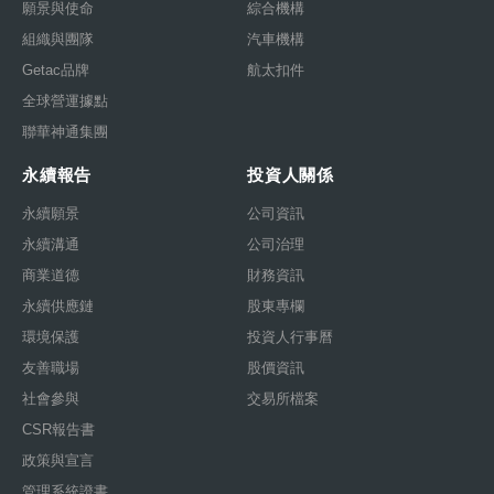
願景與使命
綜合機構
組織與團隊
汽車機構
Getac品牌
航太扣件
全球營運據點
聯華神通集團
永續報告
投資人關係
永續願景
公司資訊
永續溝通
公司治理
商業道德
財務資訊
永續供應鏈
股東專欄
環境保護
投資人行事曆
友善職場
股價資訊
社會參與
交易所檔案
CSR報告書
政策與宣言
管理系統證書