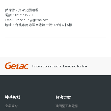
孫偉倖 / 資深公關經理
電話：
02-2785-7888
Email:
irene.sun@getac.com
地址：台北市南港區南港路一段209號A棟5樓
Innovation at work, Leading for life
神基控股
解決方案
企業簡介
強固型工業電腦