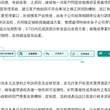
時回應、有效改善」之原則，確保每一項客戶問題皆能獲得妥善處理
01 品質管理系統，建立客戶抱怨與不符合事項之矯正與預防機制，並訂
之主要受理窗口，於接獲客戶反映後，由各子公司統籌相關單位進行調
解決流程，共同擬定補救措施建議方案。整體處理時效依各子公司營
提出短期對策，3-7日內完成原因分析並提出改善方案；複雜或專案
理期間，並持續追蹤至結案。
提供多元且便利之申訴與意見反映管道，並允許客戶依需求選擇適當
蹤，確保處理過程具備一致性與可追溯性。針對重複性或系統性之客
時啟動跨部門專案改善機制，從制度、流程或產品設計面進行根本原
 件，主要涉及產品品質與交付相關議題；截至報導期間結束，已全數完成