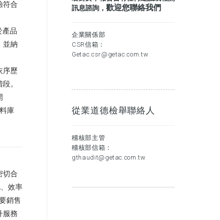
驗符合
歡迎您聯絡我們
訊息諮詢，
於產品
企業關係部
，並納
CSR信箱：
Getac.csr@getac.com.tw
依序歷
階段。
開
從業道德檢舉聯絡人
資料庫
稽核部主管
稽核部信箱：
gthaudit@getac.com.tw
密切合
化、效率
要銷售
升服務