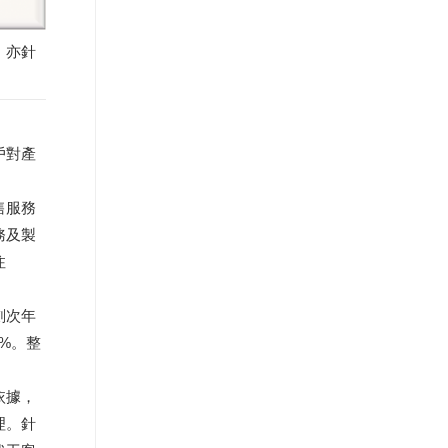
，亦針
戶對產
售服務
務及製
注
劃次年
0%。整
依據，
理。針