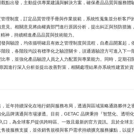
與觀點出發，主動提供專業建議與解決方案，確保產品品質與服務體
整之品質管理制度，訂定品質管理手冊與作業規範，系統性蒐集並分析客戶
饋意見。相關意見將由權責部門進行原因分析，提出糾正與預防措施
Act） 精神，持續精進產品品質與技術能力。
開發與驗證，均依循明確且有效之管理制度與流程，自產品開案起，
等階段，各階段均設有標準化之驗證關卡，須通過驗證方可進入下一
程比率，並強化產品驗證人員之人力配置與專業能力。同時，定期召
，針對產品故障原因進行深入分析並提出改善對策，相關處理結果亦系統性建置於
售，近年持續深化在地行銷與服務布局，透過與區域策略通路夥伴之
化品牌溝通與市場滲透。目前，GETAC 品牌秉持『智慧化、透明
服務入口，為全球客戶提供跨時區、一致且最新的官方資訊。且於全球主
之售後服務支援，並依銷售規模與客戶需求持續擴充服務據點，以提