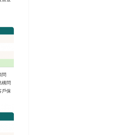
類問
結構問
客戶保