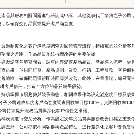
就產品與服務相關問題進行諮詢或申訴。其他從事代工業務之子公司
範，以確保交付品質並提升客戶滿意度。
，透過制度化之客戶滿意度調查與回饋管理流程，持續蒐集並分析客
期望間之差距，作為品質系統持續改善的重要依據。
主導邀請客戶填寫問卷，調查內容涵蓋產品品質、產品導入流程、銷
調查結果，並協同研發、產品規劃、業務、行銷、工程服務、客戶服
改善追蹤，確保問題獲得即時回應與改善。此外，在量產端，廠區關
分深耕客戶信任，打造全方位的品質競爭優勢。
，持續掌握市場趨勢與競爭動態，相關成果作為設定滿意度目標及規
各子公司達成年度客戶滿意度調查回收率目標100%，實際回收率10
展現公司持續提升服務品質與深化客戶信任之承諾。
指標表現進行交叉分析，作為設定次年度品質與服務改善目標之重要
度調查外，公司亦依不同客群與產品特性，進行差異化之客戶關係管