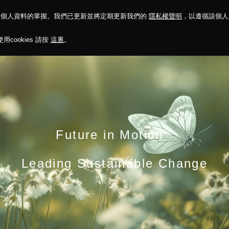
對個人資料的掌握。我們已更新並將定期更新我們的
隱私權聲明
，以遵循該個
決方案
永續報告
投資人關係
菁英招募
最新消息
cookies 請按
這裏
。
Future in Motion
Leading Sustainable Change