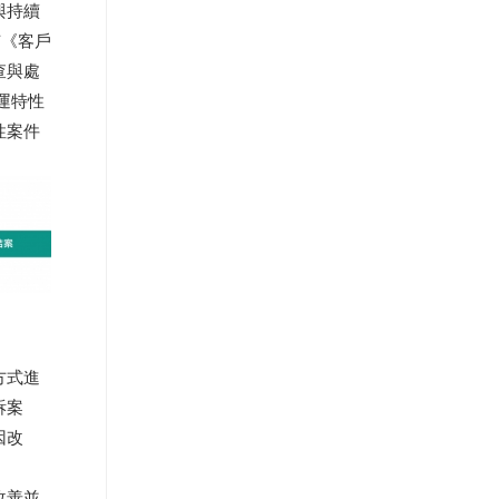
與持續
有《客戶
查與處
運特性
性案件
方式進
訴案
因改
改善並