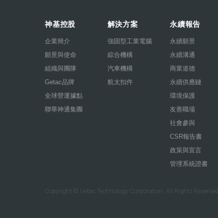
神基控股
解決方案
永續報告
企業簡介
強固型工業電腦
永續願景
願景與使命
綜合機構
永續溝通
組織與團隊
汽車機構
商業道德
Getac品牌
航太扣件
永續供應鏈
全球營運據點
環境保護
聯華神通集團
友善職場
社會參與
CSR報告書
政策與宣言
管理系統證書
Copyright © Getac Technology Corporation. All Rights Reserved