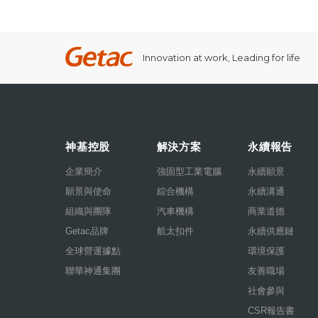
Innovation at work, Leading for life
神基控股
解決方案
永續報告
企業簡介
強固型工業電腦
永續願景
願景與使命
綜合機構
永續溝通
組織與團隊
汽車機構
商業道德
Getac品牌
航太扣件
永續供應鏈
全球營運據點
環境保護
聯華神通集團
友善職場
社會參與
CSR報告書