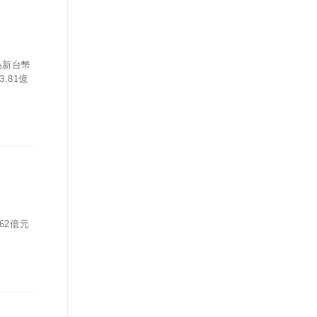
為新台幣
.81億
62億元