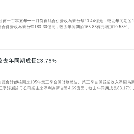
06)公佈一百零五年十一月份自結合併營收為新台幣20.44億元，較去年同期的16
併營收為新台幣183.30億元，較去年同期的165.83億元增加10.53%。
較去年同期成長23.76%
/09) 公佈經會計師核閱之105年第三季合併財務報告。第三季合併營業收入淨額為
年第三季歸屬於母公司業主之淨利為新台幣4.69億元，較去年同期成長83.17%