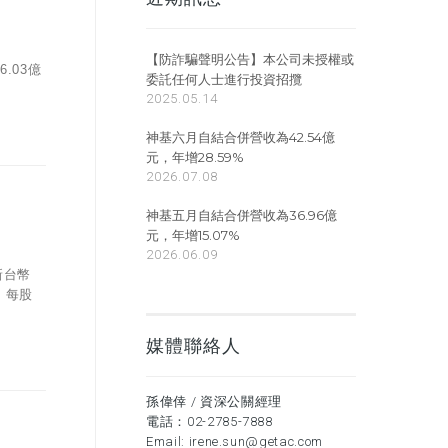
【防詐騙聲明公告】本公司未授權或
.03億
委託任何人士進行投資招攬
2025.05.14
神基六月自結合併營收為42.54億
元，年增28.59%
2026.07.08
神基五月自結合併營收為36.96億
元，年增15.07%
2026.06.09
新台幣
，每股
媒體聯絡人
孫偉倖 / 資深公關經理
電話：
02-2785-7888
Email:
irene.sun@getac.com