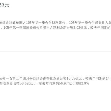
53元
13)公佈經會計師核閱之105年第一季合併財務報告。105年第一季合併營業收入
方面，105年第一季歸屬於母公司業主之淨利為新台幣3.02億元，較去年同期的3
05)公佈一百零五年四月份自結合併營收為新台幣15.55億元，較去年同期的14.
為新台幣58.62億元，較去年同期的56.97億元增加2.9%