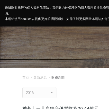
依據歐盟施行的個人資料保護法，我們致力於保護您的個人資料並提供您
神基投控
解
明
。.
本網站使用cookies以提供更好的瀏覽體驗。如需了解更多關於本網站如何使用
首頁
>
最新消息
>
財務新聞
2016
神基十一月自結合併營收為20.44億元